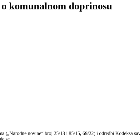
 o komunalnom doprinosu
ma („Narodne novine“ broj 25/13 i 85/15, 69/22) i odredbi Kodeksa sa
je se