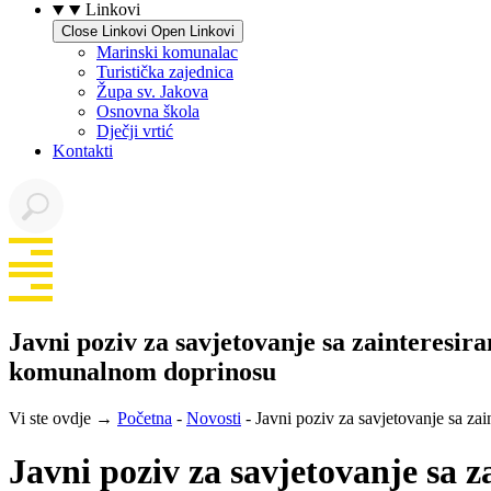
Linkovi
Close Linkovi
Open Linkovi
Marinski komunalac
Turistička zajednica
Župa sv. Jakova
Osnovna škola
Dječji vrtić
Kontakti
Javni poziv za savjetovanje sa zainteres
komunalnom doprinosu
Vi ste ovdje →
Početna
-
Novosti
-
Javni poziv za savjetovanje sa 
Javni poziv za savjetovanje sa