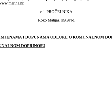
– www.marina.hr.
v.d. PROČELNIKA
Roko Matijaš, ing.građ.
IZMJENAMA I DOPUNAMA ODLUKE O KOMUNALNOM DOP
MUNALNOM DOPRINOSU