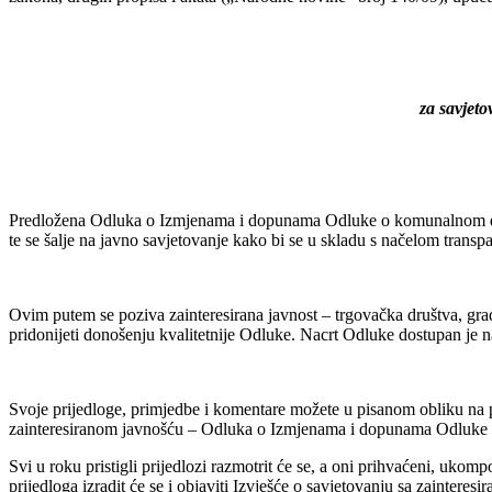
za savjet
Predložena Odluka o Izmjenama i dopunama Odluke o komunalnom dop
te se šalje na javno savjetovanje kako bi se u skladu s načelom trans
Ovim putem se poziva zainteresirana javnost – trgovačka društva, građa
pridonijeti donošenju kvalitetnije Odluke. Nacrt Odluke dostupan je 
Svoje prijedloge, primjedbe i komentare možete u pisanom obliku n
zainteresiranom javnošću – Odluka o Izmjenama i dopunama Odluk
Svi u roku pristigli prijedlozi razmotrit će se, a oni prihvaćeni, uko
prijedloga izradit će se i objaviti Izvješće o savjetovanju sa zaintere