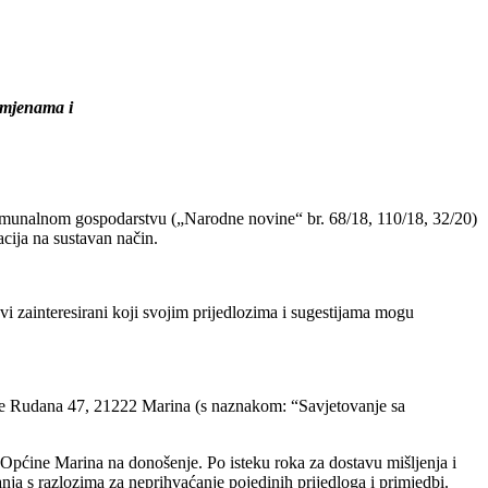
zmjenama i
munalnom gospodarstvu („Narodne novine“ br. 68/18, 110/18, 32/20)
acija na sustavan način.
vi zainteresirani koji svojim prijedlozima i sugestijama mogu
te Rudana 47, 21222 Marina (s naznakom: “Savjetovanje sa
ću Općine Marina na donošenje. Po isteku roka za dostavu mišljenja i
vanja s razlozima za neprihvaćanje pojedinih prijedloga i primjedbi.