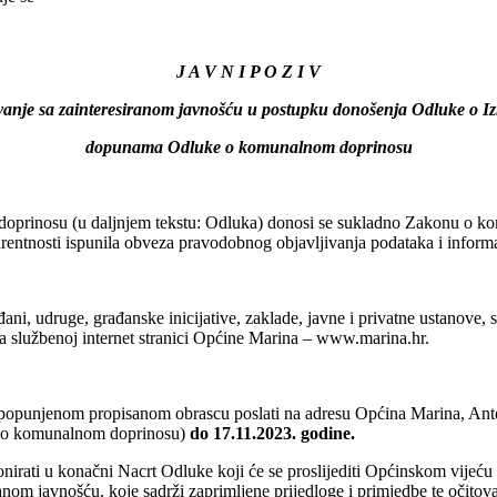
J A V N I P O Z I V
ovanje sa zainteresiranom javnošću u postupku donošenja Odluke o I
dopunama Odluke o komunalnom doprinosu
rinosu (u daljnjem tekstu: Odluka) donosi se sukladno Zakonu o ko
parentnosti ispunila obveza pravodobnog objavljivanja podataka i inform
ni, udruge, građanske inicijative, zaklade, javne i privatne ustanove, s
na službenoj internet stranici Općine Marina – www.marina.hr.
a popunjenom propisanom obrascu poslati na adresu Općina Marina, An
e o komunalnom doprinosu)
do 17.11.2023. godine.
mponirati u konačni Nacrt Odluke koji će se proslijediti Općinskom vije
siranom javnošću, koje sadrži zaprimljene prijedloge i primjedbe te očito