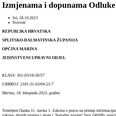
Izmjenama i dopunama Odluke
Sri, 18.10.2023
Novosti
REPUBLIKA HRVATSKA
SPLITSKO-DALMATINSKA ŽUPANIJA
OPĆINA MARINA
JEDINSTVENI UPRAVNI ODJEL
KLASA: 361-03/18-30/57
URBROJ: 2181-31-03/04-23-7
Marina, 18. listopada 2023. godine
Temeljem članka 11. stavka 1. Zakona o pravu na pristup informacija
zakona, drugih propisa i akata („Narodne novine“ broj 140/09), upuću