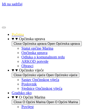
Idi na sadržaj
Početna
Općinska uprava
Close Općinska uprava
Open Općinska uprava
Statut općine Marina
Općinska uprava
Odluka o komunalnom redu
ARKOD potvrde
Obrasci
Općinsko vijeće
Close Općinsko vijeće
Open Općinsko vijeće
Sastav Općinskog vijeća
Poslovnik
Sjednice Općinskog vijeća
Gradsko oko
O Općini Marina
Close O Općini Marina
Open O Općini Marina
Povijest