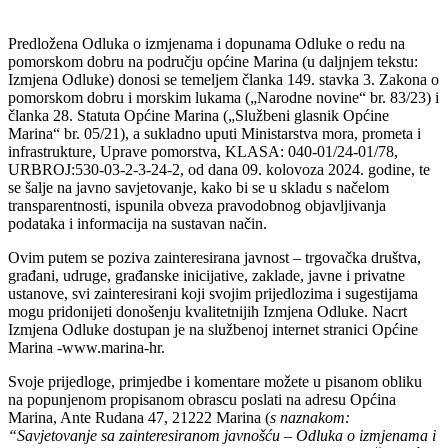
Predložena Odluka o izmjenama i dopunama Odluke o redu na
pomorskom dobru na području općine Marina (u daljnjem tekstu:
Izmjena Odluke) donosi se temeljem članka 149. stavka 3. Zakona o
pomorskom dobru i morskim lukama („Narodne novine“ br. 83/23) i
članka 28. Statuta Općine Marina („Službeni glasnik Općine
Marina“ br. 05/21), a sukladno uputi Ministarstva mora, prometa i
infrastrukture, Uprave pomorstva, KLASA: 040-01/24-01/78,
URBROJ:530-03-2-3-24-2, od dana 09. kolovoza 2024. godine, te
se šalje na javno savjetovanje, kako bi se u skladu s načelom
transparentnosti, ispunila obveza pravodobnog objavljivanja
podataka i informacija na sustavan način.
Ovim putem se poziva zainteresirana javnost – trgovačka društva,
građani, udruge, građanske inicijative, zaklade, javne i privatne
ustanove, svi zainteresirani koji svojim prijedlozima i sugestijama
mogu pridonijeti donošenju kvalitetnijih Izmjena Odluke. Nacrt
Izmjena Odluke dostupan je na službenoj internet stranici Općine
Marina -www.marina-hr.
Svoje prijedloge, primjedbe i komentare možete u pisanom obliku
na popunjenom propisanom obrascu poslati na adresu Općina
Marina, Ante Rudana 47, 21222 Marina (
s naznakom:
“Savjetovanje sa zainteresiranom javnošću – Odluka o izmjenama i