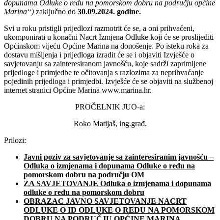
dopunama Odluke o redu na pomorskom dobru na području općine
Marina“)
zaključno do
30.09.2024. godine.
Svi u roku pristigli prijedlozi razmotrit će se, a oni prihvaćeni,
ukomponirati u konačni Nacrt Izmjena Odluke koji će se proslijediti
Općinskom vijeću Općine Marina na donošenje. Po isteku roka za
dostavu mišljenja i prijedloga izradit će se i objaviti Izvješće o
savjetovanju sa zainteresiranom javnošću, koje sadrži zaprimljene
prijedloge i primjedbe te očitovanja s razlozima za neprihvaćanje
pojedinih prijedloga i primjedbi. Izvješće će se objaviti na službenoj
internet stranici Općine Marina www.marina.hr.
PROČELNIK JUO-a:
Roko Matijaš, ing.građ.
Prilozi:
Javni poziv za savjetovanje sa zainteresiranim javnošću –
Odluka o izmjenama i dopunama Odluke o redu na
pomorskom dobru na području OM
ZA SAVJETOVANJE Odluka o izmjenama i dopunama
odluke o redu na pomorskom dobru
OBRAZAC JAVNO SAVJETOVANJE NACRT
ODLUKE O ID ODLUKE O REDU NA POMORSKOM
DOBRU NA PODRUČJU OPĆINE MARINA