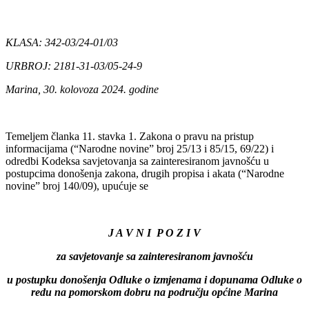
KLASA: 342-03/24-01/03
URBROJ: 2181-31-03/05-24-9
Marina, 30. kolovoza 2024. godine
Temeljem članka 11. stavka 1. Zakona o pravu na pristup
informacijama (“Narodne novine” broj 25/13 i 85/15, 69/22) i
odredbi Kodeksa savjetovanja sa zainteresiranom javnošću u
postupcima donošenja zakona, drugih propisa i akata (“Narodne
novine” broj 140/09), upućuje se
J A V N I P O Z I V
za savjetovanje sa zainteresiranom javnošću
u postupku donošenja Odluke o izmjenama i dopunama Odluke o
redu na pomorskom dobru na području općine Marina