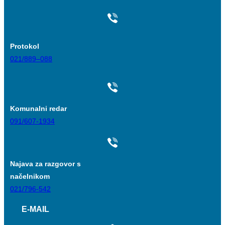
Protokol
021/889–088
Komunalni redar
091/607-1934
Najava za razgovor s
načelnikom
021/796-542
E-MAIL