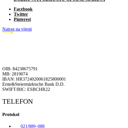
Facebook
Twitter
Pinterest
Natrag na vijesti
OIB: 84238675791
MB: 2819074
IBAN: HR3724020061825800001
Erste&Steiermärkische Bank D.D.
SWIFT/BIC: ESBCHR22
TELEFON
Protokol
021/889–088