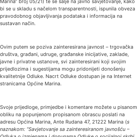
Marina“ broj 05/21) te se šalje na javno savjetovanje, kako
bi se u skladu s načelom transparentnosti, ispunila obveza
pravodobnog objavljivanja podataka i informacija na
sustavan način.
Ovim putem se poziva zainteresirana javnost – trgovačka
društva, građani, udruge, građanske inicijative, zaklade,
javne i privatne ustanove, svi zainteresirani koji svojim
prijedlozima i sugestijama mogu pridonijeti donošenju
kvalitetnije Odluke. Nacrt Odluke dostupan je na Internet
stranicama Općine Marina.
Svoje prijedloge, primjedbe i komentare možete u pisanom
obliku na popunjenom propisanom obrascu poslati na
adresu Općina Marina, Ante Rudana 47, 21222 Marina (
s
naznakom: “Savjetovanje sa zainteresiranom javnošću –
Odluka o izmjenama i dopunama Odluke o socijalnoj skrbi