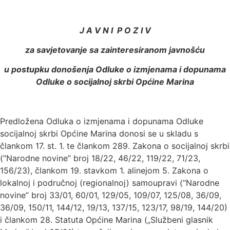
J A V N I P O Z I V
za savjetovanje sa zainteresiranom javnošću
u postupku donošenja Odluke o izmjenama i dopunama
Odluke o socijalnoj skrbi Općine Marina
Predložena Odluka o izmjenama i dopunama Odluke
socijalnoj skrbi Općine Marina donosi se u skladu s
člankom 17. st. 1. te člankom 289. Zakona o socijalnoj skrbi
(”Narodne novine” broj 18/22, 46/22, 119/22, 71/23,
156/23), člankom 19. stavkom 1. alinejom 5. Zakona o
lokalnoj i područnoj (regionalnoj) samoupravi (“Narodne
novine” broj 33/01, 60/01, 129/05, 109/07, 125/08, 36/09,
36/09, 150/11, 144/12, 19/13, 137/15, 123/17, 98/19, 144/20)
i člankom 28. Statuta Općine Marina („Službeni glasnik