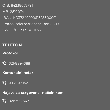
OIB: 84238675791
MB: 2819074
IBAN: HR3724020061825800001
Erste&Steiermärkische Bank D.D.
SWIFT/BIC: ESBCHR22
TELEFON
Protokol
021/889–088
Komunalni redar
091/607-1934
Najava za razgovor s načelnikom
021/796-542