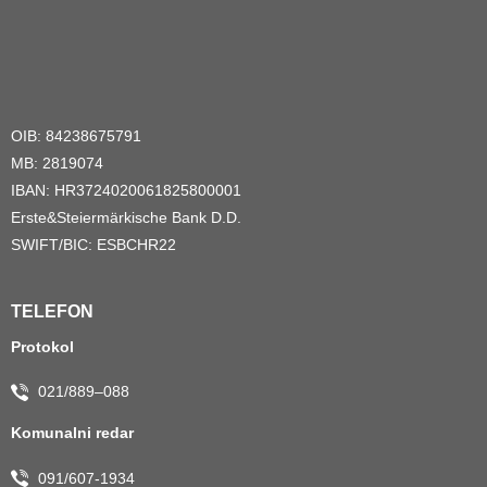
OIB: 84238675791
MB: 2819074
IBAN: HR3724020061825800001
Erste&Steiermärkische Bank D.D.
SWIFT/BIC: ESBCHR22
TELEFON
Protokol
021/889–088
Komunalni redar
091/607-1934