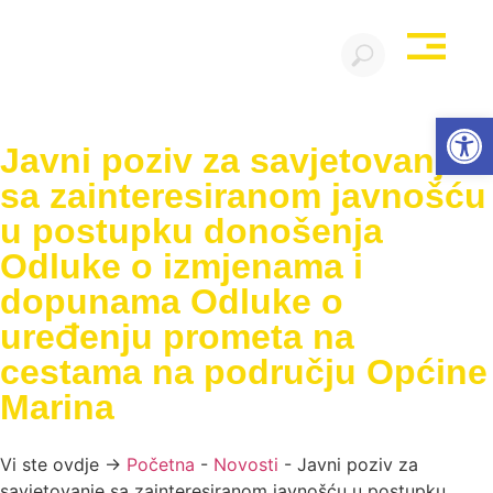
Open
Javni poziv za savjetovanje
sa zainteresiranom javnošću
u postupku donošenja
Odluke o izmjenama i
dopunama Odluke o
uređenju prometa na
cestama na području Općine
Marina
Vi ste ovdje →
Početna
-
Novosti
-
Javni poziv za
savjetovanje sa zainteresiranom javnošću u postupku