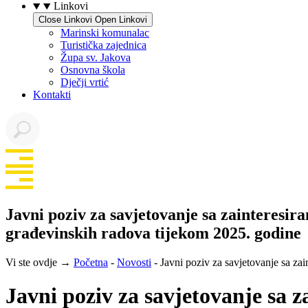
Linkovi
Close Linkovi
Open Linkovi
Marinski komunalac
Turistička zajednica
Župa sv. Jakova
Osnovna škola
Dječji vrtić
Kontakti
Javni poziv za savjetovanje sa zainteresi
građevinskih radova tijekom 2025. godine
Vi ste ovdje →
Početna
-
Novosti
-
Javni poziv za savjetovanje sa z
Javni poziv za savjetovanje sa