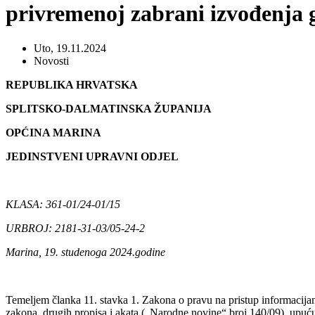
privremenoj zabrani izvođenja 
Uto, 19.11.2024
Novosti
REPUBLIKA HRVATSKA
SPLITSKO-DALMATINSKA ŽUPANIJA
OPĆINA MARINA
JEDINSTVENI UPRAVNI ODJEL
KLASA: 361-01/24-01/15
URBROJ: 2181-31-03/05-24-2
Marina, 19. studenoga 2024.godine
Temeljem članka 11. stavka 1. Zakona o pravu na pristup informacija
zakona, drugih propisa i akata („Narodne novine“ broj 140/09), upuću