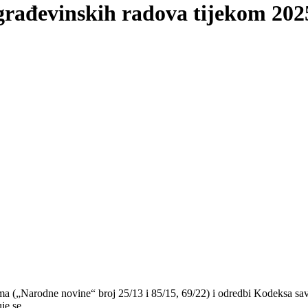
građevinskih radova tijekom 202
ma („Narodne novine“ broj 25/13 i 85/15, 69/22) i odredbi Kodeksa sa
je se