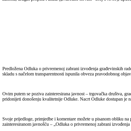
Predložena Odluka o privremenoj zabrani izvođenja građevinskih radov
skladu s načelom transparentnosti ispunila obveza pravodobnog objavl
Ovim putem se poziva zainteresirana javnost – trgovačka društva, građa
pridonijeti donošenju kvalitetnije Odluke. Nacrt Odluke dostupan je n
Svoje prijedloge, primjedbe i komentare možete u pisanom obliku n
zainteresiranom javnošću – „Odluka o privremenoj zabrani izvođenja