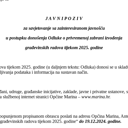
J A V N I P O Z I V
za savjetovanje sa zainteresiranom javnošću
u postupku donošenja Odluke o privremenoj zabrani izvođenja
građevinskih radova tijekom 2025. godine
a tijekom 2025. godine (u daljnjem tekstu: Odluka) donosi se u skladu 
jivanja podataka i informacija na sustavan način.
ni, udruge, građanske inicijative, zaklade, javne i privatne ustanove, s
a službenoj internet stranici Općine Marina –
www.marina.hr.
a popunjenom propisanom obrascu poslati na adresu Općina Marina, An
 građevinskih radova tijekom 2025. godine“
do 19.12.2024. godine.