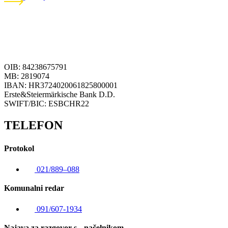
OIB: 84238675791
MB: 2819074
IBAN: HR3724020061825800001
Erste&Steiermärkische Bank D.D.
SWIFT/BIC: ESBCHR22
TELEFON
Protokol
021/889–088
Komunalni redar
091/607-1934
Najava za razgovor s načelnikom