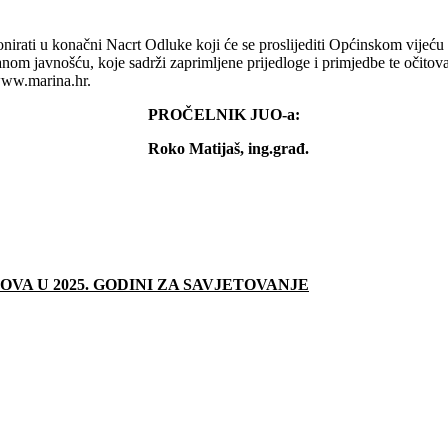
mponirati u konačni Nacrt Odluke koji će se proslijediti Općinskom vije
siranom javnošću, koje sadrži zaprimljene prijedloge i primjedbe te očito
 www.marina.hr.
PROČELNIK JUO-a:
Roko Matijaš, ing.građ.
A U 2025. GODINI ZA SAVJETOVANJE