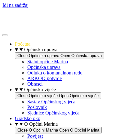
Idi na sadržaj
Početna
Općinska uprava
Close Općinska uprava
Open Općinska uprava
Statut općine Marina
Općinska uprava
Odluka o komunalnom redu
ARKOD potvrde
Obrasci
Općinsko vijeće
Close Općinsko vijeće
Open Općinsko vijeće
Sastav Općinskog vijeća
Poslovnik
Sjednice Općinskog vijeća
Gradsko oko
O Općini Marina
Close O Općini Marina
Open O Općini Marina
Povijest