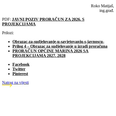
Roko Matijaš,
ing.građ.
PDF:
JAVNI POZIV PRORAČUN ZA 2026. S
PROJEKCIJAMA
Prilozi:
Obrazac-za-sudjelovanje-u-savjetovanju-s-javnoscu-
Prilog 4 – Obrazac za sudjelovanje u izradi proračuna
PRORAČUN OPĆINE MARINA 2026 SA
PROJEKCIJAMA 2027. 2028
Facebook
Twitter
Pinterest
Natrag na vijesti