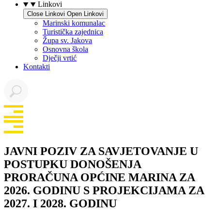
Linkovi
Close Linkovi
Open Linkovi
Marinski komunalac
Turistička zajednica
Župa sv. Jakova
Osnovna škola
Dječji vrtić
Kontakti
JAVNI POZIV ZA SAVJETOVANJE U
POSTUPKU DONOŠENJA
PRORAČUNA OPĆINE MARINA ZA
2026. GODINU S PROJEKCIJAMA ZA
2027. I 2028. GODINU