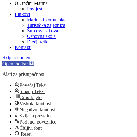
O Općini Marina
Povijest
Linkovi
Marinski komunalac
Turistička zajednica
Župa sv. Jakova
Osnovna škola
Dječji vrtić
Kontakti
Skip to content
Open toolbar
Alati za pristupačnost
Povećaj Tekst
Smanji Tekst
Crno-bijelo
Viskoki kontrast
Negativni kontrast
Svijetla pozadina
Podvuci poveznice
Čitljivi font
Reset