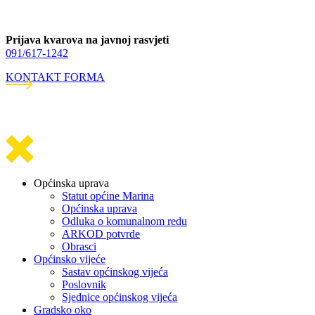
Prijava kvarova na javnoj rasvjeti
091/617-1242
KONTAKT FORMA
Općinska uprava
Statut općine Marina
Općinska uprava
Odluka o komunalnom redu
ARKOD potvrde
Obrasci
Općinsko vijeće
Sastav općinskog vijeća
Poslovnik
Sjednice općinskog vijeća
Gradsko oko