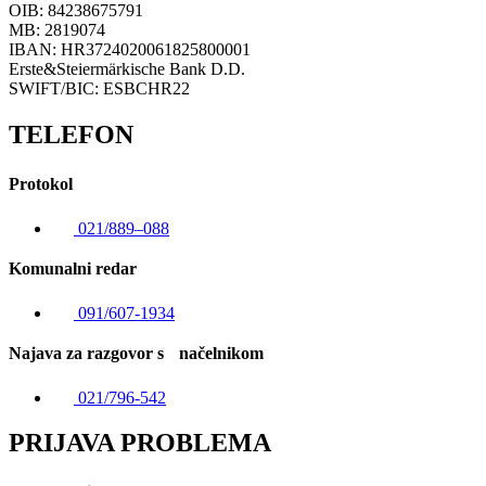
OIB: 84238675791
MB: 2819074
IBAN: HR3724020061825800001
Erste&Steiermärkische Bank D.D.
SWIFT/BIC: ESBCHR22
TELEFON
Protokol
021/889–088
Komunalni redar
091/607-1934
Najava za razgovor s načelnikom
021/796-542
PRIJAVA PROBLEMA