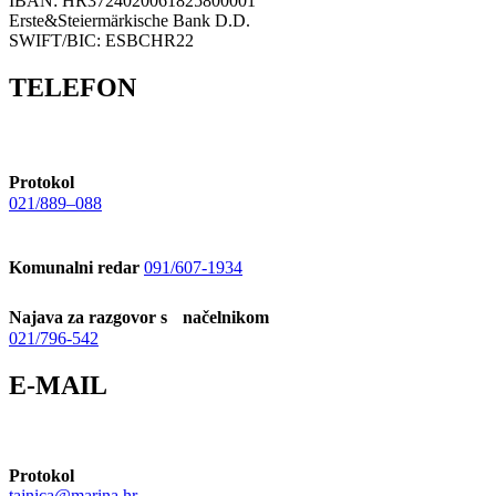
IBAN: HR3724020061825800001
Erste&Steiermärkische Bank D.D.
SWIFT/BIC: ESBCHR22
TELEFON
Protokol
021/889–088
Komunalni redar
091/607-1934
Najava za razgovor s načelnikom
021/796-542
E-MAIL
Protokol
tajnica@marina.hr