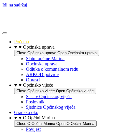
Idi na sadržaj
Početna
Općinska uprava
Close Općinska uprava
Open Općinska uprava
Statut općine Marina
Općinska uprava
Odluka o komunalnom redu
ARKOD potvrde
Obrasci
Općinsko vijeće
Close Općinsko vijeće
Open Općinsko vijeće
Sastav Općinskog vijeća
Poslovnik
Sjednice Općinskog vijeća
Gradsko oko
O Općini Marina
Close O Općini Marina
Open O Općini Marina
Povijest