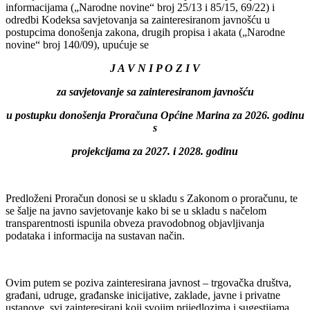
informacijama („Narodne novine“ broj 25/13 i 85/15, 69/22) i
odredbi Kodeksa savjetovanja sa zainteresiranom javnošću u
postupcima donošenja zakona, drugih propisa i akata („Narodne
novine“ broj 140/09), upućuje se
J A V N I P O Z I V
za savjetovanje sa zainteresiranom javnošću
u postupku donošenja Proračuna Općine Marina za 2026. godinu
s
projekcijama za 2027. i 2028. godinu
Predloženi Proračun donosi se u skladu s Zakonom o proračunu, te
se šalje na javno savjetovanje kako bi se u skladu s načelom
transparentnosti ispunila obveza pravodobnog objavljivanja
podataka i informacija na sustavan način.
Ovim putem se poziva zainteresirana javnost – trgovačka društva,
građani, udruge, građanske inicijative, zaklade, javne i privatne
ustanove, svi zainteresirani koji svojim prijedlozima i sugestijama