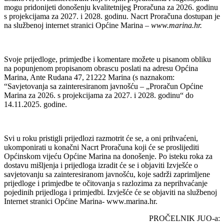
mogu pridonijeti donošenju kvalitetnijeg Proračuna za 2026. godinu
s projekcijama za 2027. i 2028. godinu. Nacrt Proračuna dostupan je
na službenoj internet stranici Općine Marina –
www.marina.hr.
Svoje prijedloge, primjedbe i komentare možete u pisanom obliku
na popunjenom propisanom obrascu poslati na adresu Općina
Marina, Ante Rudana 47, 21222 Marina (s naznakom:
“Savjetovanja sa zainteresiranom javnošću – „Proračun Općine
Marina za 2026. s projekcijama za 2027. i 2028. godinu“ do
14.11.2025. godine.
Svi u roku pristigli prijedlozi razmotrit će se, a oni prihvaćeni,
ukomponirati u konačni Nacrt Proračuna koji će se proslijediti
Općinskom vijeću Općine Marina na donošenje. Po isteku roka za
dostavu mišljenja i prijedloga izradit će se i objaviti Izvješće o
savjetovanju sa zainteresiranom javnošću, koje sadrži zaprimljene
prijedloge i primjedbe te očitovanja s razlozima za neprihvaćanje
pojedinih prijedloga i primjedbi. Izvješće će se objaviti na službenoj
Internet stranici Općine Marina- www.marina.hr.
PROČELNIK JUO-a: