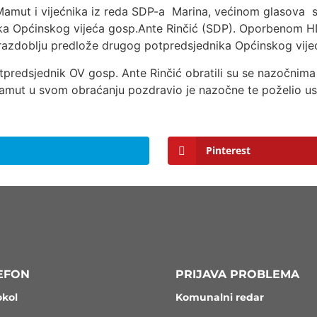
te Mamut i vijećnika iz reda SDP-a Marina, većinom glasova 
nika Općinskog vijeća gosp.Ante Rinčić (SDP). Oporbenom 
razdoblju predlože drugog potpredsjednika Općinskog vije
redsjednik OV gosp. Ante Rinčić obratili su se nazočnima i 
mut u svom obraćanju pozdravio je nazočne te poželio usp
Pinterest
EFON
PRIJAVA PROBLEMA
okol
Komunalni redar