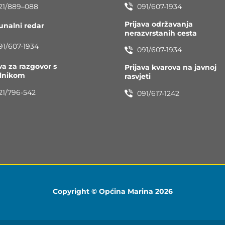
21/889–088
091/607-1934
Prijava održavanja
nalni redar
nerazvrstanih cesta
91/607-1934
091/607-1934
va za razgovor s
Prijava kvarova na javnoj
elnikom
rasvjeti
21/796-542
091/617-1242
Copyright © Općina Marina 2026