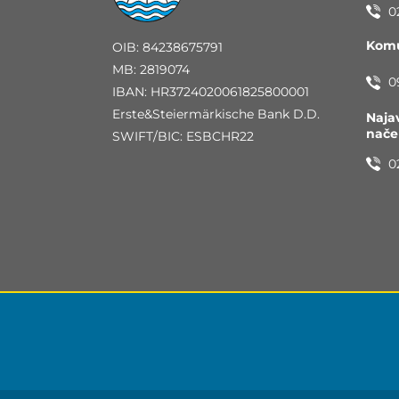
0
Komu
OIB: 84238675791
MB: 2819074
0
IBAN: HR3724020061825800001
Erste&Steiermärkische Bank D.D.
Naja
nač
SWIFT/BIC: ESBCHR22
0