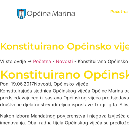
Početna
Konstituirano Općinsko vi
Vi ste ovdje →
Početna
-
Novosti
-
Konstituirano Općinsko
Konstituirano Općins
Pon, 19.06.2017
Novosti
,
Općinsko vijeće
Konstituirajuća sjednica Općinskog vijeća Općine Marina o
predsjedavajućeg iz sastava Općinskog vijeća predsjedaval
društvene djelatnosti-voditeljica ispostave Trogir gđa. Sil
Nakon izbora Mandatnog povjerenstva i njegova Izvješća o 
imenovanja. Oba radna tijela Općinskog vijeća su predložen