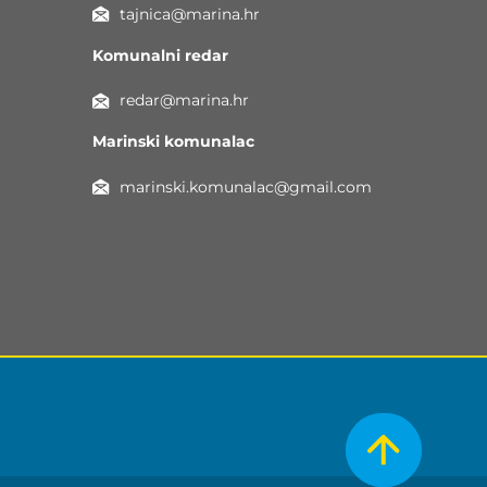
tajnica@marina.hr
Komunalni redar
redar@marina.hr
Marinski komunalac
marinski.komunalac@gmail.com