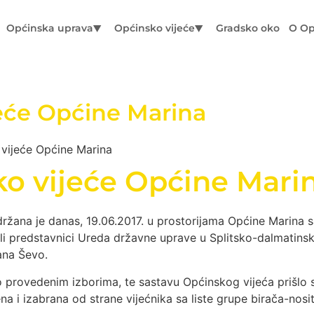
Općinska uprava
Općinsko vijeće
Gradsko oko
O Op
jeće Općine Marina
 vijeće Općine Marina
ko vijeće Općine Mari
držana je danas, 19.06.2017. u prostorijama Općine Marina 
i predstavnici Ureda državne uprave u Splitsko-dalmatinsko
vana Ševo.
provedenim izborima, te sastavu Općinskog vijeća prišlo se
a i izabrana od strane vijećnika sa liste grupe birača-nosi