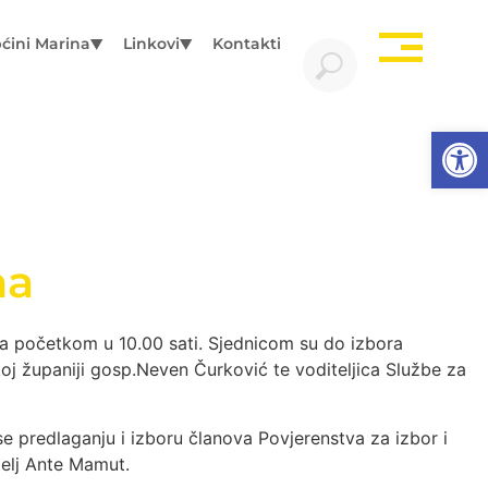
ćini Marina
Linkovi
Kontakti
Open
na
sa početkom u 10.00 sati. Sjednicom su do izbora
j županiji gosp.Neven Čurković te voditeljica Službe za
 predlaganju i izboru članova Povjerenstva za izbor i
telj Ante Mamut.