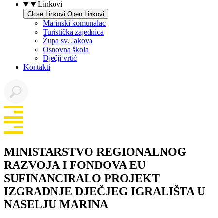
Linkovi
Close Linkovi
Open Linkovi
Marinski komunalac
Turistička zajednica
Župa sv. Jakova
Osnovna škola
Dječji vrtić
Kontakti
MINISTARSTVO REGIONALNOG
RAZVOJA I FONDOVA EU
SUFINANCIRALO PROJEKT
IZGRADNJE DJEČJEG IGRALIŠTA U
NASELJU MARINA