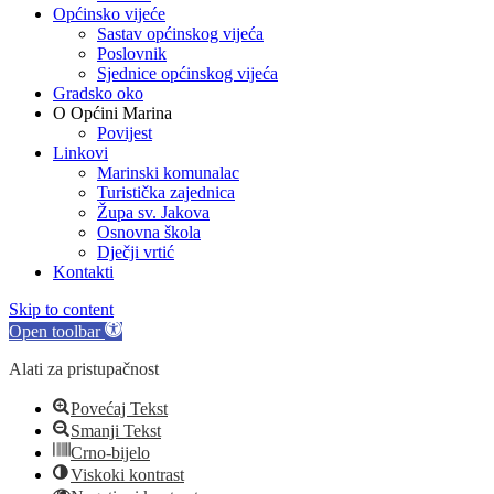
Općinsko vijeće
Sastav općinskog vijeća
Poslovnik
Sjednice općinskog vijeća
Gradsko oko
O Općini Marina
Povijest
Linkovi
Marinski komunalac
Turistička zajednica
Župa sv. Jakova
Osnovna škola
Dječji vrtić
Kontakti
Skip to content
Open toolbar
Alati za pristupačnost
Povećaj Tekst
Smanji Tekst
Crno-bijelo
Viskoki kontrast