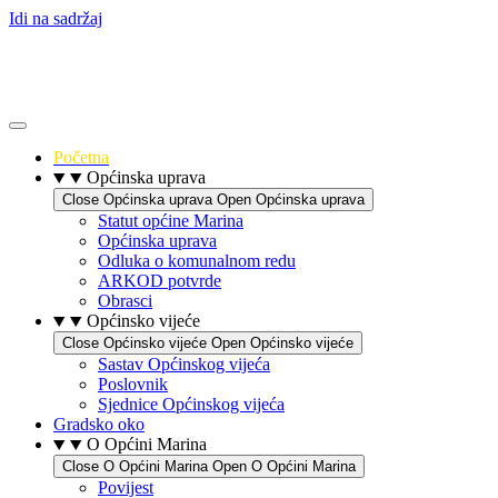
Idi na sadržaj
Početna
Općinska uprava
Close Općinska uprava
Open Općinska uprava
Statut općine Marina
Općinska uprava
Odluka o komunalnom redu
ARKOD potvrde
Obrasci
Općinsko vijeće
Close Općinsko vijeće
Open Općinsko vijeće
Sastav Općinskog vijeća
Poslovnik
Sjednice Općinskog vijeća
Gradsko oko
O Općini Marina
Close O Općini Marina
Open O Općini Marina
Povijest