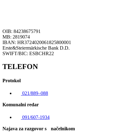
OIB: 84238675791
MB: 2819074
IBAN: HR3724020061825800001
Erste&Steiermärkische Bank D.D.
SWIFT/BIC: ESBCHR22
TELEFON
Protokol
021/889–088
Komunalni redar
091/607-1934
Najava za razgovor s načelnikom