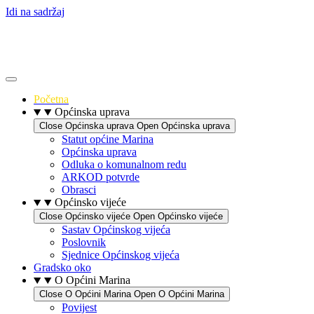
Idi na sadržaj
Početna
Općinska uprava
Close Općinska uprava
Open Općinska uprava
Statut općine Marina
Općinska uprava
Odluka o komunalnom redu
ARKOD potvrde
Obrasci
Općinsko vijeće
Close Općinsko vijeće
Open Općinsko vijeće
Sastav Općinskog vijeća
Poslovnik
Sjednice Općinskog vijeća
Gradsko oko
O Općini Marina
Close O Općini Marina
Open O Općini Marina
Povijest