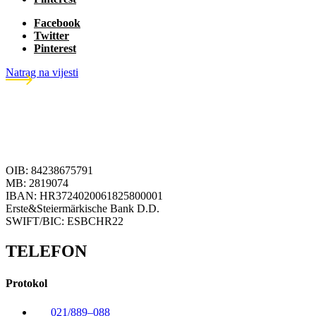
Facebook
Twitter
Pinterest
Natrag na vijesti
OIB: 84238675791
MB: 2819074
IBAN: HR3724020061825800001
Erste&Steiermärkische Bank D.D.
SWIFT/BIC: ESBCHR22
TELEFON
Protokol
021/889–088