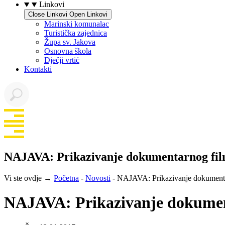
Linkovi
Close Linkovi
Open Linkovi
Marinski komunalac
Turistička zajednica
Župa sv. Jakova
Osnovna škola
Dječji vrtić
Kontakti
NAJAVA: Prikazivanje dokumentarnog film
Vi ste ovdje →
Početna
-
Novosti
-
NAJAVA: Prikazivanje dokumentar
NAJAVA: Prikazivanje dokument