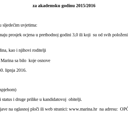
za akademsku godinu 2015/2016
u sljedećim uvjetima:
i imaju prosjek ocjena u prethodnoj godini 3,0 ili koji su od svih polože
a, kao i njihovi roditelji
 Marina sa bilo koje osnove
0. lipnja 2016.
 uspjehom)
i status i druge prilike u kandidatovoj obitelji.
na objave na oglasnoj ploči ili web stranici: www.marina.hr na adre