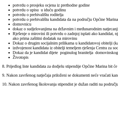
potvrdu o prosjeku ocjena iz prethodne godine
potvrdu o upisu u iduću godinu
potvrdu o prebivalištu roditelja
potvrdu o prebivalištu kandidata da na području Općine Marina
domovnicu
dokaz o sudjelovanjima na državnim i međunarodnim natjecanjim
Rješenje o mirovini ili potvrdu o zadnjoj isplati ako kandidat, 
ako prima zaštitni dodatak na mirovinu
Dokaz o drugim socijalnim prilikama u kandidatovoj obitelji (ka
izdvojenost kandidata iz obitelji temeljem rješenja Centra za socij
Dokaz da je kandidat dijete poginulog branitelja domovinskog
Životopis
8. Prijedlog liste kandidata za dodjelu stipendije Općine Marina bit 
9. Nakon završenog natječaja priloženi se dokumenti neće vraćati kan
10. Nakon završenog školovanja stipendist je dužan raditi na područ