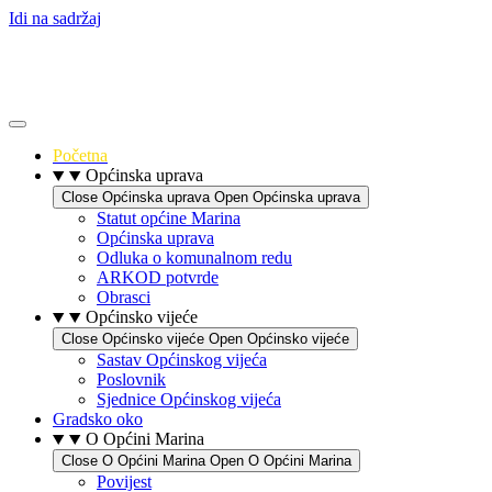
Idi na sadržaj
Početna
Općinska uprava
Close Općinska uprava
Open Općinska uprava
Statut općine Marina
Općinska uprava
Odluka o komunalnom redu
ARKOD potvrde
Obrasci
Općinsko vijeće
Close Općinsko vijeće
Open Općinsko vijeće
Sastav Općinskog vijeća
Poslovnik
Sjednice Općinskog vijeća
Gradsko oko
O Općini Marina
Close O Općini Marina
Open O Općini Marina
Povijest