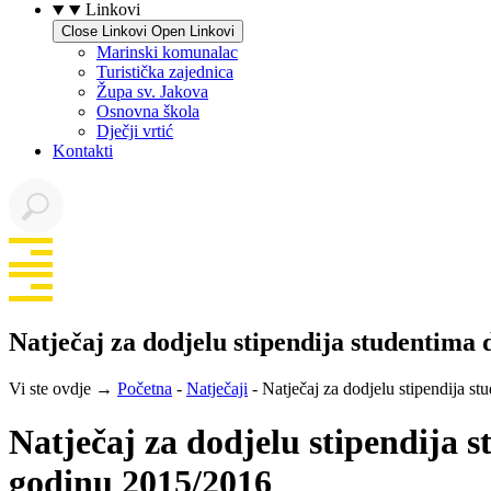
Linkovi
Close Linkovi
Open Linkovi
Marinski komunalac
Turistička zajednica
Župa sv. Jakova
Osnovna škola
Dječji vrtić
Kontakti
Natječaj za dodjelu stipendija studentima 
Vi ste ovdje →
Početna
-
Natječaji
-
Natječaj za dodjelu stipendija s
Natječaj za dodjelu stipendija s
godinu 2015/2016