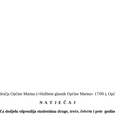
područja Općine Marina («Službeni glasnik Općine Marina» 17/09 ), Op
N A T J E Č A J
Za dodjelu stipendija studentima druge, treće, četvrte i pete godin