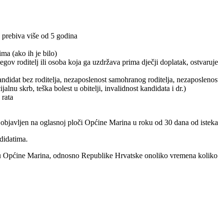
 prebiva više od 5 godina
a (ako ih je bilo)
njegov roditelj ili osoba koja ga uzdržava prima dječji doplatak, ostva
ndidat bez roditelja, nezaposlenost samohranog roditelja, nezaposlenost
alnu skrb, teška bolest u obitelji, invalidnost kandidata i dr.)
 rata
će objavljen na oglasnoj ploči Općine Marina u roku od 30 dana od istek
didatima.
ju Općine Marina, odnosno Republike Hrvatske onoliko vremena koliko 