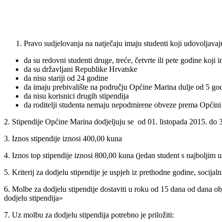
Pravo sudjelovanja na natječaju imaju studenti koji udovoljavaj
da su redovni studenti druge, treće, četvrte ili pete godine koj
da su državljani Republike Hrvatske
da nisu stariji od 24 godine
da imaju prebivalište na području Općine Marina dulje od 5 godin
da nisu korisnici drugih stipendija
da roditelji studenta nemaju nepodmirene obveze prema Općini
2. Stipendije Općine Marina dodjeljuju se od 01. listopada 2015. do 3
3. Iznos stipendije iznosi 400,00 kuna
4. Iznos top stipendije iznosi 800,00 kuna (jedan student s najboljim
5. Kriterij za dodjelu stipendije je uspjeh iz prethodne godine, socijaln
6. Molbe za dodjelu stipendije dostaviti u roku od 15 dana od da
dodjelu stipendija»
7. Uz molbu za dodjelu stipendija potrebno je priložiti: