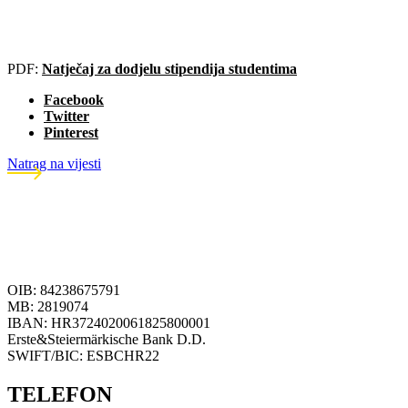
PDF:
Natječaj za dodjelu stipendija studentima
Facebook
Twitter
Pinterest
Natrag na vijesti
OIB: 84238675791
MB: 2819074
IBAN: HR3724020061825800001
Erste&Steiermärkische Bank D.D.
SWIFT/BIC: ESBCHR22
TELEFON