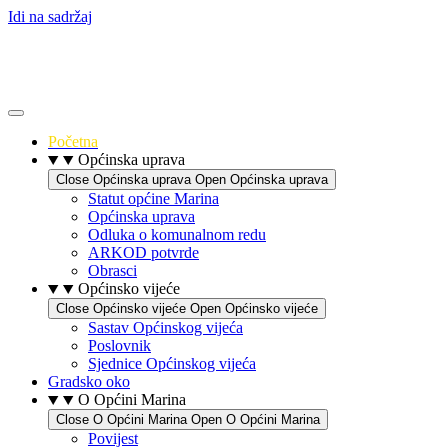
Idi na sadržaj
Početna
Općinska uprava
Close Općinska uprava
Open Općinska uprava
Statut općine Marina
Općinska uprava
Odluka o komunalnom redu
ARKOD potvrde
Obrasci
Općinsko vijeće
Close Općinsko vijeće
Open Općinsko vijeće
Sastav Općinskog vijeća
Poslovnik
Sjednice Općinskog vijeća
Gradsko oko
O Općini Marina
Close O Općini Marina
Open O Općini Marina
Povijest