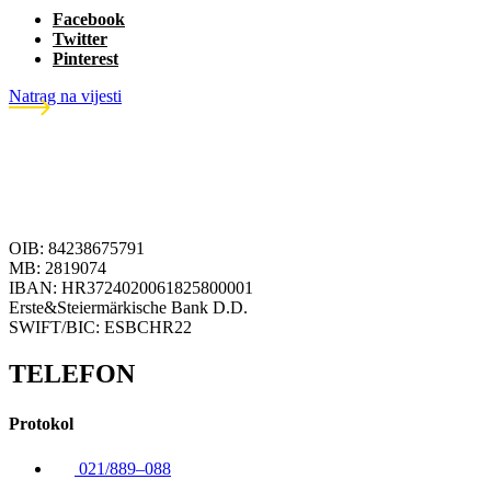
Facebook
Twitter
Pinterest
Natrag na vijesti
OIB: 84238675791
MB: 2819074
IBAN: HR3724020061825800001
Erste&Steiermärkische Bank D.D.
SWIFT/BIC: ESBCHR22
TELEFON
Protokol
021/889–088