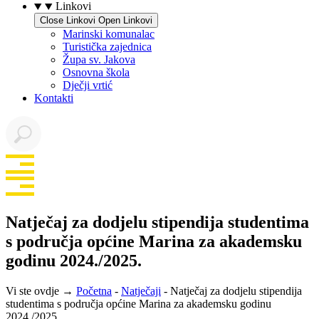
Linkovi
Close Linkovi
Open Linkovi
Marinski komunalac
Turistička zajednica
Župa sv. Jakova
Osnovna škola
Dječji vrtić
Kontakti
Natječaj za dodjelu stipendija studentima
s područja općine Marina za akademsku
godinu 2024./2025.
Vi ste ovdje →
Početna
-
Natječaji
-
Natječaj za dodjelu stipendija
studentima s područja općine Marina za akademsku godinu
2024./2025.