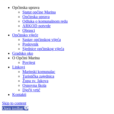
Općinska uprava
Statut općine Marina
Općinska uprava
Odluka o komunalnom redu
ARKOD potvrde
Obrasci
Općinsko vijeće
Sastav općinskog vijeća
Poslovnik
Sjednice općinskog vijeća
Gradsko oko
O Općini Marina
Povijest
Linkovi
Marinski komunalac
Turistička zajednica
Župa sv. Jakova
Osnovna škola
Dječji vrtić
Kontakti
Skip to content
Open toolbar