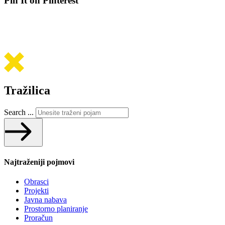
Pin It on Pinterest
Tražilica
Search ...
Najtraženiji pojmovi
Obrasci
Projekti
Javna nabava
Prostorno planiranje
Proračun