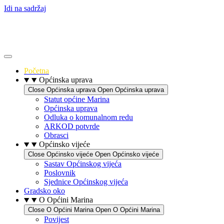
Idi na sadržaj
Početna
Općinska uprava
Close Općinska uprava
Open Općinska uprava
Statut općine Marina
Općinska uprava
Odluka o komunalnom redu
ARKOD potvrde
Obrasci
Općinsko vijeće
Close Općinsko vijeće
Open Općinsko vijeće
Sastav Općinskog vijeća
Poslovnik
Sjednice Općinskog vijeća
Gradsko oko
O Općini Marina
Close O Općini Marina
Open O Općini Marina
Povijest