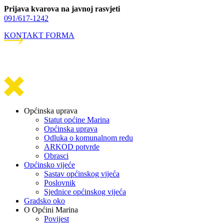
Prijava kvarova na javnoj rasvjeti
091/617-1242
KONTAKT FORMA
Općinska uprava
Statut općine Marina
Općinska uprava
Odluka o komunalnom redu
ARKOD potvrde
Obrasci
Općinsko vijeće
Sastav općinskog vijeća
Poslovnik
Sjednice općinskog vijeća
Gradsko oko
O Općini Marina
Povijest