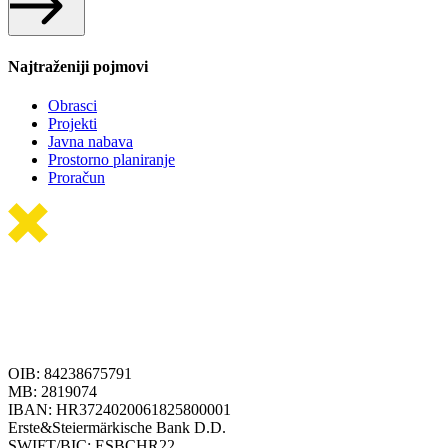
Najtraženiji pojmovi
Obrasci
Projekti
Javna nabava
Prostorno planiranje
Proračun
OIB: 84238675791
MB: 2819074
IBAN: HR3724020061825800001
Erste&Steiermärkische Bank D.D.
SWIFT/BIC: ESBCHR22