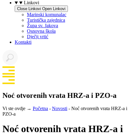
Linkovi
Close Linkovi
Open Linkovi
Marinski komunalac
Turistička zajednica
Župa sv. Jakova
Osnovna škola
Dječji vrtić
Kontakti
Noć otvorenih vrata HRZ-a i PZO-a
Vi ste ovdje →
Početna
-
Novosti
-
Noć otvorenih vrata HRZ-a i
PZO-a
Noć otvorenih vrata HRZ-a i