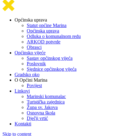
Općinska uprava
Statut općine Marina
Općinska uprava
Odluka o komunalnom redu
ARKOD potvrde
Obrasci
Općinsko vijeće
Sastav općinskog vijeća
Poslovnik
Sjednice općinskog vijeća
Gradsko oko
O Općini Marina
Povijest
Linkovi
Marinski komunalac
Turistička zajednica
Župa sv. Jakova
Osnovna škola
Dječji vrtić
Kontakti
Skip to content