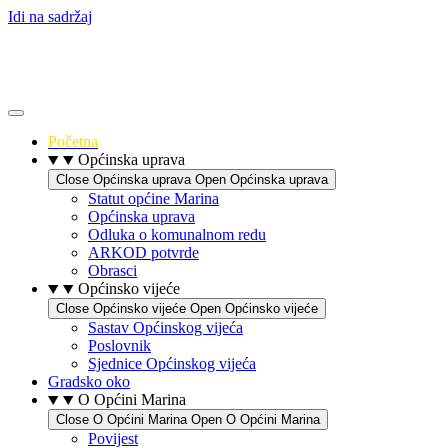
Idi na sadržaj
Početna
Općinska uprava
Close Općinska uprava
Open Općinska uprava
Statut općine Marina
Općinska uprava
Odluka o komunalnom redu
ARKOD potvrde
Obrasci
Općinsko vijeće
Close Općinsko vijeće
Open Općinsko vijeće
Sastav Općinskog vijeća
Poslovnik
Sjednice Općinskog vijeća
Gradsko oko
O Općini Marina
Close O Općini Marina
Open O Općini Marina
Povijest