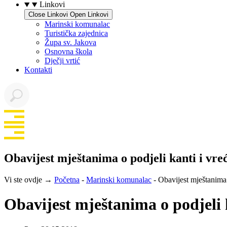
Linkovi
Close Linkovi
Open Linkovi
Marinski komunalac
Turistička zajednica
Župa sv. Jakova
Osnovna škola
Dječji vrtić
Kontakti
Obavijest mještanima o podjeli kanti i vre
Vi ste ovdje →
Početna
-
Marinski komunalac
-
Obavijest mještanima 
Obavijest mještanima o podjeli 