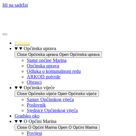
Idi na sadržaj
Početna
Općinska uprava
Close Općinska uprava
Open Općinska uprava
Statut općine Marina
Općinska uprava
Odluka o komunalnom redu
ARKOD potvrde
Obrasci
Općinsko vijeće
Close Općinsko vijeće
Open Općinsko vijeće
Sastav Općinskog vijeća
Poslovnik
Sjednice Općinskog vijeća
Gradsko oko
O Općini Marina
Close O Općini Marina
Open O Općini Marina
Povijest