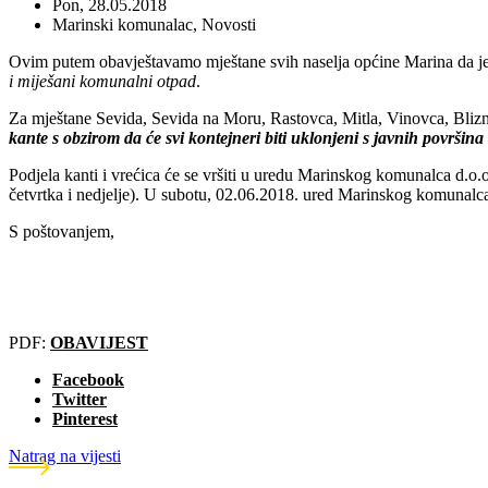
Pon, 28.05.2018
Marinski komunalac
,
Novosti
Ovim putem obavještavamo mještane svih naselja općine Marina da je 
i miješani komunalni otpad
.
Za mještane Sevida, Sevida na Moru, Rastovca, Mitla, Vinovca, Blizn
kante s obzirom da će svi kontejneri biti uklonjeni s javnih površin
Podjela kanti i vrećica će se vršiti u uredu Marinskog komunalca d.
četvrtka i nedjelje). U subotu, 02.06.2018. ured Marinskog komunalca 
S poštovanjem,
PDF:
OBAVIJEST
Facebook
Twitter
Pinterest
Natrag na vijesti