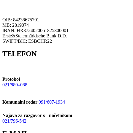
OIB: 84238675791
MB: 2819074
IBAN: HR3724020061825800001
Erste&Steiermärkische Bank D.D.
SWIFT/BIC: ESBCHR22
TELEFON
Protokol
021/889–088
Komunalni redar
091/607-1934
Najava za razgovor s načelnikom
021/796-542