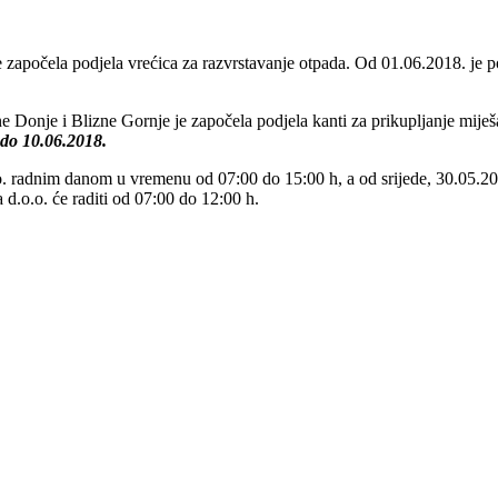
započela podjela vrećica za razvrstavanje otpada. Od 01.06.2018. je p
e Donje i Blizne Gornje je započela podjela kanti za prikupljanje mi
a do 10.06.2018.
o.o. radnim danom u vremenu od 07:00 do 15:00 h, a od srijede, 30.05
d.o.o. će raditi od 07:00 do 12:00 h.