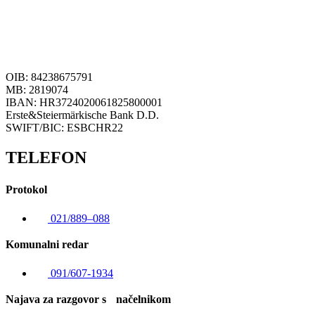
OIB: 84238675791
MB: 2819074
IBAN: HR3724020061825800001
Erste&Steiermärkische Bank D.D.
SWIFT/BIC: ESBCHR22
TELEFON
Protokol
021/889–088
Komunalni redar
091/607-1934
Najava za razgovor s načelnikom