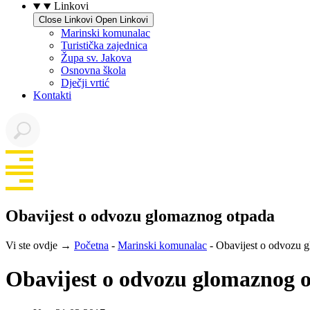
Linkovi
Close Linkovi
Open Linkovi
Marinski komunalac
Turistička zajednica
Župa sv. Jakova
Osnovna škola
Dječji vrtić
Kontakti
Obavijest o odvozu glomaznog otpada
Vi ste ovdje →
Početna
-
Marinski komunalac
-
Obavijest o odvozu 
Obavijest o odvozu glomaznog 