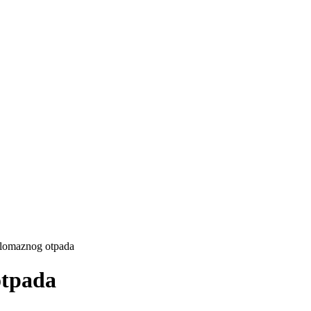
glomaznog otpada
otpada