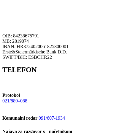
OIB: 84238675791
MB: 2819074
IBAN: HR3724020061825800001
Erste&Steiermärkische Bank D.D.
SWIFT/BIC: ESBCHR22
TELEFON
Protokol
021/889–088
Komunalni redar
091/607-1934
Najava za razgovor s načelnikom