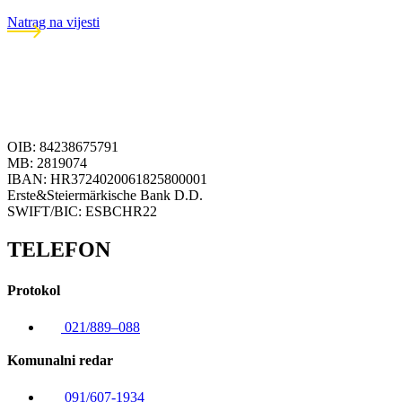
Natrag na vijesti
OIB: 84238675791
MB: 2819074
IBAN: HR3724020061825800001
Erste&Steiermärkische Bank D.D.
SWIFT/BIC: ESBCHR22
TELEFON
Protokol
021/889–088
Komunalni redar
091/607-1934