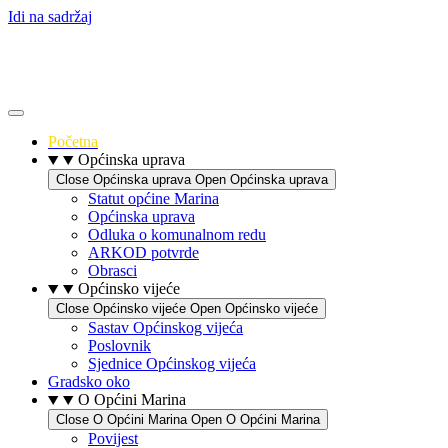
Idi na sadržaj
Početna
Općinska uprava
Close Općinska uprava
Open Općinska uprava
Statut općine Marina
Općinska uprava
Odluka o komunalnom redu
ARKOD potvrde
Obrasci
Općinsko vijeće
Close Općinsko vijeće
Open Općinsko vijeće
Sastav Općinskog vijeća
Poslovnik
Sjednice Općinskog vijeća
Gradsko oko
O Općini Marina
Close O Općini Marina
Open O Općini Marina
Povijest