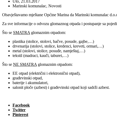
Uto, 21.03.2017
Marinski komunalac
,
Novosti
Obavještavamo mještane Općine Marina da Marinski komunalac d.o.o.
Za sve informacije o odvozu glomaznog otpada i postupanje sa pojedi
Što se
SMATRA
glomaznim otpadom:
plastika (stolice, stolovi, bačve, posude, gajbe,…)
drvenarija (stolovi, stolice, kredenci, kreveti, ormari,…)
metal (stolovi, stolice, posuđe, namještaj,…)
tekstil (madraci, kauči, taburei,…)
Što se
NE SMATRA
glomaznim otpadom:
EE otpad (električni i elektronični otpad),
građevinski otpad,
baterije i akumulatori,
salonit ploče (azbest) i građevinski otpad koji sadrži azbest.
Facebook
Twitter
Pinterest