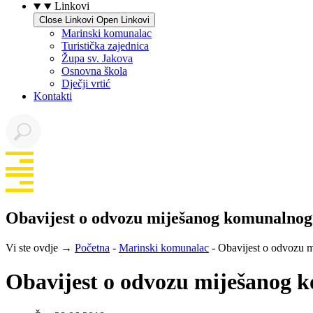
Linkovi
Close Linkovi
Open Linkovi
Marinski komunalac
Turistička zajednica
Župa sv. Jakova
Osnovna škola
Dječji vrtić
Kontakti
Obavijest o odvozu miješanog komunalnog
Vi ste ovdje →
Početna
-
Marinski komunalac
-
Obavijest o odvozu 
Obavijest o odvozu miješanog 