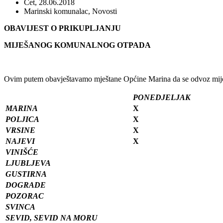
Čet, 28.06.2018
Marinski komunalac
,
Novosti
OBAVIJEST O PRIKUPLJANJU
MIJEŠANOG KOMUNALNOG OTPADA
Ovim putem obavještavamo mještane Općine Marina da se odvoz mije
PONEDJELJAK
MARINA
X
POLJICA
X
VRSINE
X
NAJEVI
X
VINIŠĆE
LJUBLJEVA
GUSTIRNA
DOGRADE
POZORAC
SVINCA
SEVID, SEVID NA MORU