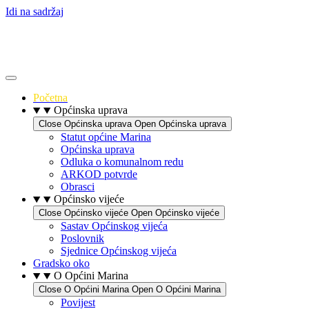
Idi na sadržaj
Početna
Općinska uprava
Close Općinska uprava
Open Općinska uprava
Statut općine Marina
Općinska uprava
Odluka o komunalnom redu
ARKOD potvrde
Obrasci
Općinsko vijeće
Close Općinsko vijeće
Open Općinsko vijeće
Sastav Općinskog vijeća
Poslovnik
Sjednice Općinskog vijeća
Gradsko oko
O Općini Marina
Close O Općini Marina
Open O Općini Marina
Povijest