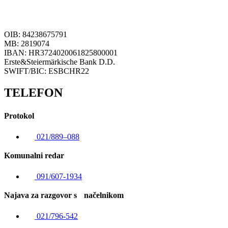
OIB: 84238675791
MB: 2819074
IBAN: HR3724020061825800001
Erste&Steiermärkische Bank D.D.
SWIFT/BIC: ESBCHR22
TELEFON
Protokol
021/889–088
Komunalni redar
091/607-1934
Najava za razgovor s načelnikom
021/796-542