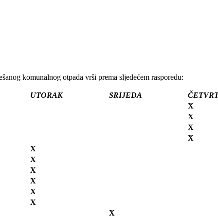
šanog komunalnog otpada vrši prema sljedećem rasporedu:
UTORAK
SRIJEDA
ČETVR
X
X
X
X
X
X
X
X
X
X
X