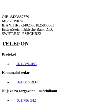
OIB: 84238675791
MB: 2819074
IBAN: HR3724020061825800001
Erste&Steiermärkische Bank D.D.
SWIFT/BIC: ESBCHR22
TELEFON
Protokol
021/889–088
Komunalni redar
091/607-1934
Najava za razgovor s načelnikom
021/796-542