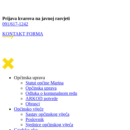
Prijava kvarova na javnoj rasvjeti
091/617-1242
KONTAKT FORMA
Općinska uprava
Statut općine Marina
Općinska uprava
Odluka o komunalnom redu
ARKOD potvrde
Obrasci
Općinsko vijeće
Sastav općinskog vijeća
Poslovnik
Sjednice općinskog vijeća
Gradsko oko