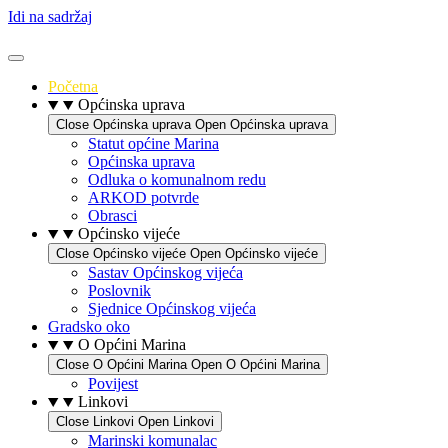
Idi na sadržaj
Početna
Općinska uprava
Close Općinska uprava
Open Općinska uprava
Statut općine Marina
Općinska uprava
Odluka o komunalnom redu
ARKOD potvrde
Obrasci
Općinsko vijeće
Close Općinsko vijeće
Open Općinsko vijeće
Sastav Općinskog vijeća
Poslovnik
Sjednice Općinskog vijeća
Gradsko oko
O Općini Marina
Close O Općini Marina
Open O Općini Marina
Povijest
Linkovi
Close Linkovi
Open Linkovi
Marinski komunalac