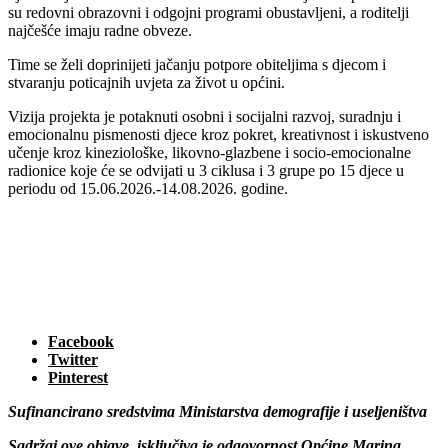
su redovni obrazovni i odgojni programi obustavljeni, a roditelji
najčešće imaju radne obveze.
Time se želi doprinijeti jačanju potpore obiteljima s djecom i
stvaranju poticajnih uvjeta za život u općini.
Vizija projekta je potaknuti osobni i socijalni razvoj, suradnju i
emocionalnu pismenosti djece kroz pokret, kreativnost i iskustveno
učenje kroz kineziološke, likovno-glazbene i socio-emocionalne
radionice koje će se odvijati u 3 ciklusa i 3 grupe po 15 djece u
periodu od 15.06.2026.-14.08.2026. godine.
Facebook
Twitter
Pinterest
Sufinancirano sredstvima Ministarstva demografije i useljeništva
Sadržaj ove objave isključiva je odgovornost Općine Marina.