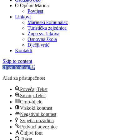
O Općini Marina
Povijest
Linkovi
Marinski komunalac
Turistička zajednica
Župa sv. Jakova
Osnovna škola
Dječji vrtić
Kontakti
Skip to content
Open toolbar
Alati za pristupačnost
Povećaj Tekst
Smanji Tekst
Crno-bijelo
Viskoki kontrast
Negativni kontrast
Svijetla pozadina
Podvuci poveznice
Čitljivi font
Reset