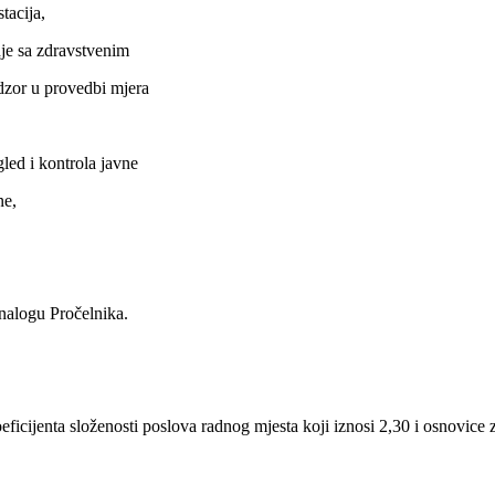
tacija,
nje sa zdravstvenim
adzor u provedbi mjera
gled i kontrola javne
ne,
 nalogu Pročelnika.
eficijenta složenosti poslova radnog mjesta koji iznosi 2,30 i osnovice