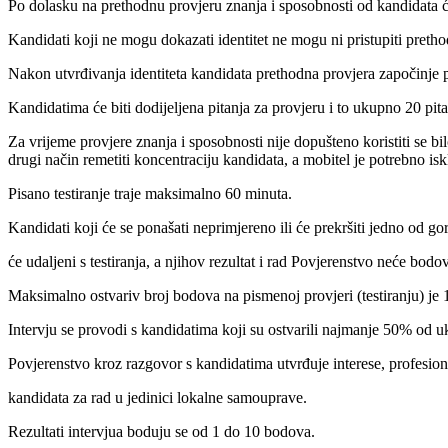
Po dolasku na prethodnu provjeru znanja i sposobnosti od kandidata će 
Kandidati koji ne mogu dokazati identitet ne mogu ni pristupiti pretho
Nakon utvrđivanja identiteta kandidata prethodna provjera započinje p
Kandidatima će biti dodijeljena pitanja za provjeru i to ukupno 20 pita
Za vrijeme provjere znanja i sposobnosti nije dopušteno koristiti se bi
drugi način remetiti koncentraciju kandidata, a mobitel je potrebno iskl
Pisano testiranje traje maksimalno 60 minuta.
Kandidati koji će se ponašati neprimjereno ili će prekršiti jedno od go
će udaljeni s testiranja, a njihov rezultat i rad Povjerenstvo neće bodov
Maksimalno ostvariv broj bodova na pismenoj provjeri (testiranju) je 
Intervju se provodi s kandidatima koji su ostvarili najmanje 50% od u
Povjerenstvo kroz razgovor s kandidatima utvrđuje interese, profesiona
kandidata za rad u jedinici lokalne samouprave.
Rezultati intervjua boduju se od 1 do 10 bodova.