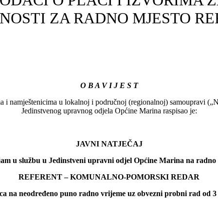
 PODACI O PLAĆI I IZVORIMA
BNOSTI ZA RADNO MJESTO R
O B A V I J E S T
a i namještenicima u lokalnoj i područnoj (regionalnoj) samoupravi („N
Jedinstvenog upravnog odjela Općine Marina raspisao je:
JAVNI NATJEČAJ
jam u službu u Jedinstveni upravni odjel Općine Marina na radno
REFERENT – KOMUNALNO-POMORSKI REDAR
j/ica na neodređeno puno radno vrijeme uz obvezni probni rad od 3 