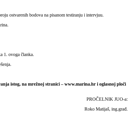
oju ostvarenih bodova na pisanom testiranju i intervjuu.
rina.
a 1. ovoga članka.
ešenja.
stog, na mrežnoj stranici – www.marina.hr i oglasnoj ploči
ČELNIK JUO-a:
Matijaš, ing.građ.