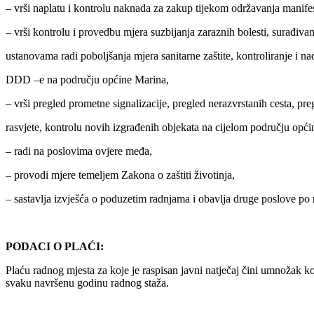
– vrši naplatu i kontrolu naknada za zakup tijekom održavanja manifes
– vrši kontrolu i provedbu mjera suzbijanja zaraznih bolesti, surađiva
ustanovama radi poboljšanja mjera sanitarne zaštite, kontroliranje i n
DDD –e na području općine Marina,
– vrši pregled prometne signalizacije, pregled nerazvrstanih cesta, pre
rasvjete, kontrolu novih izgrađenih objekata na cijelom području opći
– radi na poslovima ovjere međa,
– provodi mjere temeljem Zakona o zaštiti životinja,
– sastavlja izvješća o poduzetim radnjama i obavlja druge poslove po
PODACI O PLAĆI:
Plaću radnog mjesta za koje je raspisan javni natječaj čini umnožak ko
svaku navršenu godinu radnog staža.