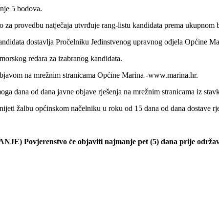
anje 5 bodova.
 za provedbu natječaja utvrđuje rang-listu kandidata prema ukupnom br
kandidata dostavlja Pročelniku Jedinstvenog upravnog odjela Općine Ma
omorskog redara za izabranog kandidata.
m objavom na mrežnim stranicama Općine Marina -www.marina.hr.
oga dana od dana javne objave rješenja na mrežnim stranicama iz stavk
dnijeti žalbu općinskom načelniku u roku od 15 dana od dana dostave rj
enstvo će objaviti najmanje pet (5) dana prije održavanja i
PRO
Roko 