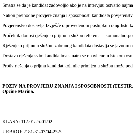
Smatra se da je kandidat zadovoljio ako je na intervjuu ostvario najm
Nakon prethodne provjere znanja i sposobnosti kandidata povjerenstvo
Povjerenstvo dostavlja Izvješće o provedenom postupku i rang-listu 
Pročelnik donosi rješenje o prijmu u službu referenta – komunalno-p
Rješenje o prijmu u službu izabranog kandidata dostavlja se javno
Dostava rješenja svim kandidatima smatra se obavljenom istekom osm
Protiv rješenja o prijmu kandidat koji nije primljen u službu može po
POZIV NA PROVJERU ZNANJA I SPOSOBNOSTI (TESTIRANJE) Povjer
Općine Marina.
KLASA: 112-01/25-01/02
URBROJ: 2181-31-03/04-25-5