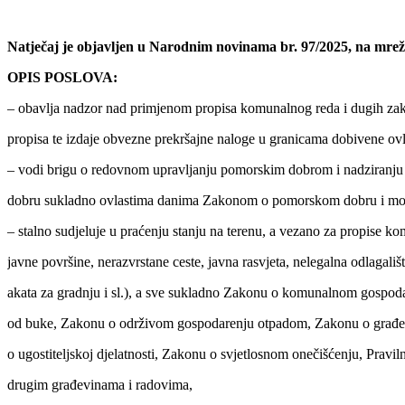
Natječaj je objavljen u Narodnim novinama br. 97/2025, na mre
OPIS POSLOVA:
– obavlja nadzor nad primjenom propisa komunalnog reda i dugih za
propisa te izdaje obvezne prekršajne naloge u granicama dobivene ovl
– vodi brigu o redovnom upravljanju pomorskim dobrom i nadziranj
dobru sukladno ovlastima danima Zakonom o pomorskom dobru i mo
– stalno sudjeluje u praćenju stanju na terenu, a vezano za propise k
javne površine, nerazvrstane ceste, javna rasvjeta, nelegalna odlagališ
akata za gradnju i sl.), a sve sukladno Zakonu o komunalnom gospoda
od buke, Zakonu o održivom gospodarenju otpadom, Zakonu o građev
o ugostiteljskoj djelatnosti, Zakonu o svjetlosnom onečišćenju, Pravil
drugim građevinama i radovima,