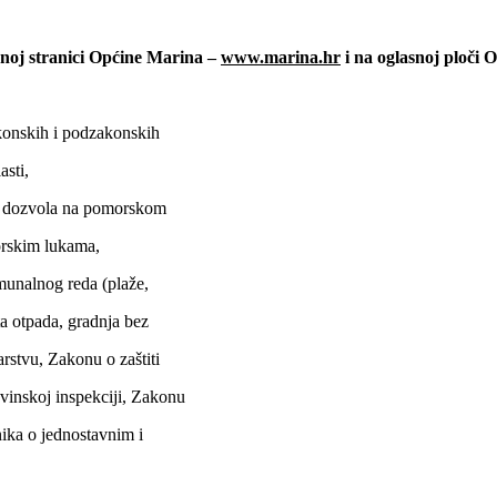
žnoj stranici Općine Marina –
www.marina.hr
i na oglasnoj ploči 
konskih i podzakonskih
asti,
u dozvola na pomorskom
rskim lukama,
omunalnog reda (plaže,
ta otpada, gradnja bez
rstvu, Zakonu o zaštiti
inskoj inspekciji, Zakonu
nika o jednostavnim i