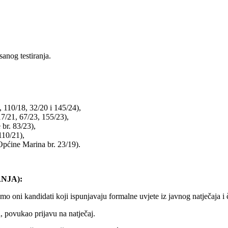
anog testiranja.
110/18, 32/20 i 145/24),
7/21, 67/23, 155/23),
br. 83/23),
10/21),
pćine Marina br. 23/19).
NJA):
amo oni kandidati koji ispunjavaju formalne uvjete iz javnog natječaja i 
a, povukao prijavu na natječaj.