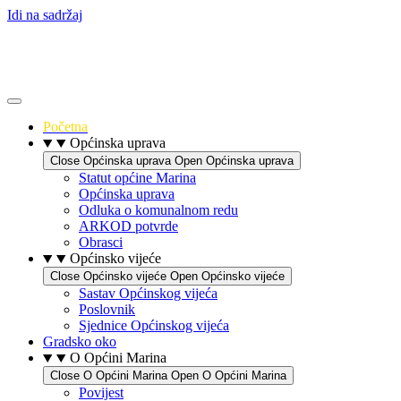
Idi na sadržaj
Početna
Općinska uprava
Close Općinska uprava
Open Općinska uprava
Statut općine Marina
Općinska uprava
Odluka o komunalnom redu
ARKOD potvrde
Obrasci
Općinsko vijeće
Close Općinsko vijeće
Open Općinsko vijeće
Sastav Općinskog vijeća
Poslovnik
Sjednice Općinskog vijeća
Gradsko oko
O Općini Marina
Close O Općini Marina
Open O Općini Marina
Povijest