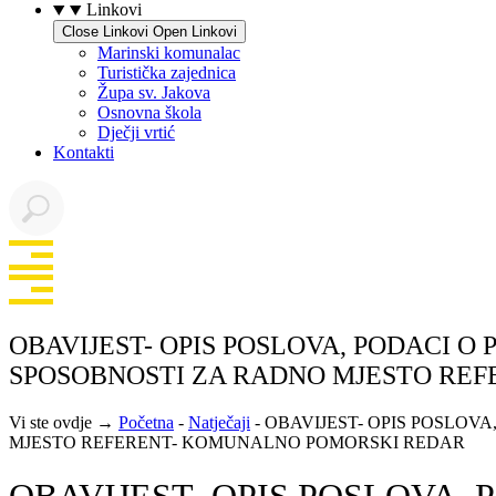
Linkovi
Close Linkovi
Open Linkovi
Marinski komunalac
Turistička zajednica
Župa sv. Jakova
Osnovna škola
Dječji vrtić
Kontakti
OBAVIJEST- OPIS POSLOVA, PODACI O
SPOSOBNOSTI ZA RADNO MJESTO RE
Vi ste ovdje →
Početna
-
Natječaji
-
OBAVIJEST- OPIS POSLOV
MJESTO REFERENT- KOMUNALNO POMORSKI REDAR