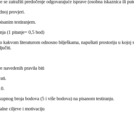
se zatražiti predočenje odgovarajuće isprave (osobna iskaznica ili putov
dnoj provjeri.
isanim testiranjem.
nja (1 pitanje= 0,5 bod)
lo kakvom literaturom odnosno bilješkama, napuštati prostoriju u kojoj se
jučiti.
re navedenih pravila biti
ati.
10.
kupnog broja bodova (5 i više bodova) na pisanom testiranju.
lne ciljeve i motivaciju