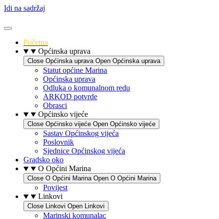
Idi na sadržaj
Početna
Općinska uprava
Close Općinska uprava
Open Općinska uprava
Statut općine Marina
Općinska uprava
Odluka o komunalnom redu
ARKOD potvrde
Obrasci
Općinsko vijeće
Close Općinsko vijeće
Open Općinsko vijeće
Sastav Općinskog vijeća
Poslovnik
Sjednice Općinskog vijeća
Gradsko oko
O Općini Marina
Close O Općini Marina
Open O Općini Marina
Povijest
Linkovi
Close Linkovi
Open Linkovi
Marinski komunalac