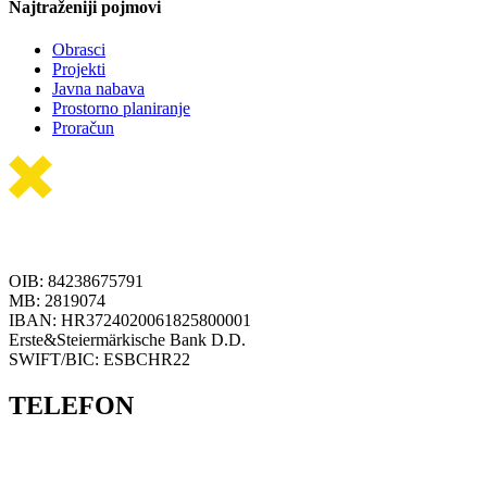
Najtraženiji pojmovi
Obrasci
Projekti
Javna nabava
Prostorno planiranje
Proračun
OIB: 84238675791
MB: 2819074
IBAN: HR3724020061825800001
Erste&Steiermärkische Bank D.D.
SWIFT/BIC: ESBCHR22
TELEFON