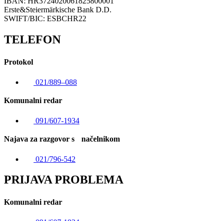
IBAN: HR3724020061825800001
Erste&Steiermärkische Bank D.D.
SWIFT/BIC: ESBCHR22
TELEFON
Protokol
021/889–088
Komunalni redar
091/607-1934
Najava za razgovor s načelnikom
021/796-542
PRIJAVA PROBLEMA
Komunalni redar