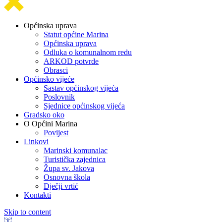
Općinska uprava
Statut općine Marina
Općinska uprava
Odluka o komunalnom redu
ARKOD potvrde
Obrasci
Općinsko vijeće
Sastav općinskog vijeća
Poslovnik
Sjednice općinskog vijeća
Gradsko oko
O Općini Marina
Povijest
Linkovi
Marinski komunalac
Turistička zajednica
Župa sv. Jakova
Osnovna škola
Dječji vrtić
Kontakti
Skip to content
Open