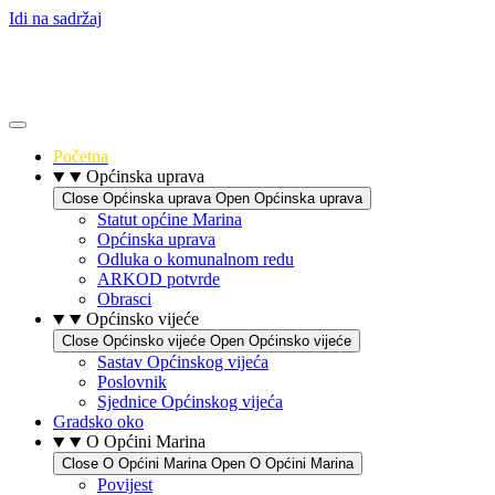
Idi na sadržaj
Početna
Općinska uprava
Close Općinska uprava
Open Općinska uprava
Statut općine Marina
Općinska uprava
Odluka o komunalnom redu
ARKOD potvrde
Obrasci
Općinsko vijeće
Close Općinsko vijeće
Open Općinsko vijeće
Sastav Općinskog vijeća
Poslovnik
Sjednice Općinskog vijeća
Gradsko oko
O Općini Marina
Close O Općini Marina
Open O Općini Marina
Povijest