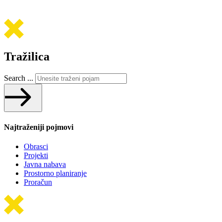
Tražilica
Search ...
Najtraženiji pojmovi
Obrasci
Projekti
Javna nabava
Prostorno planiranje
Proračun