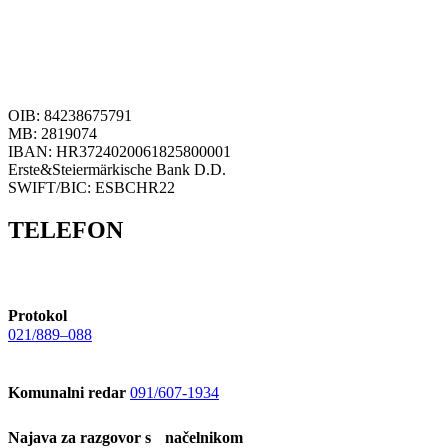
OIB: 84238675791
MB: 2819074
IBAN: HR3724020061825800001
Erste&Steiermärkische Bank D.D.
SWIFT/BIC: ESBCHR22
TELEFON
Protokol
021/889–088
Komunalni redar
091/607-1934
Najava za razgovor s načelnikom