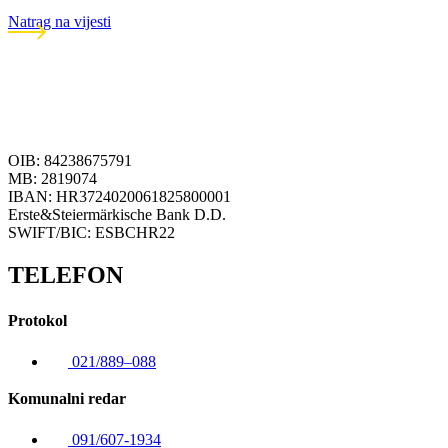
Natrag na vijesti
OIB: 84238675791
MB: 2819074
IBAN: HR3724020061825800001
Erste&Steiermärkische Bank D.D.
SWIFT/BIC: ESBCHR22
TELEFON
Protokol
021/889–088
Komunalni redar
091/607-1934