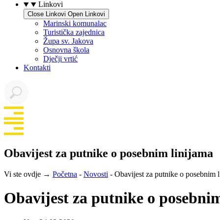
Linkovi
Close Linkovi
Open Linkovi
Marinski komunalac
Turistička zajednica
Župa sv. Jakova
Osnovna škola
Dječji vrtić
Kontakti
Obavijest za putnike o posebnim linijama
Vi ste ovdje →
Početna
-
Novosti
-
Obavijest za putnike o posebnim l
Obavijest za putnike o posebni