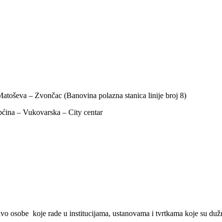
atoševa – Zvončac (Banovina polazna stanica linije broj 8)
ćina – Vukovarska – City centar
o osobe koje rade u institucijama, ustanovama i tvrtkama koje su duž