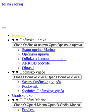
Idi na sadržaj
Početna
Općinska uprava
Close Općinska uprava
Open Općinska uprava
Statut općine Marina
Općinska uprava
Odluka o komunalnom redu
ARKOD potvrde
Obrasci
Općinsko vijeće
Close Općinsko vijeće
Open Općinsko vijeće
Sastav Općinskog vijeća
Poslovnik
Sjednice Općinskog vijeća
Gradsko oko
O Općini Marina
Close O Općini Marina
Open O Općini Marina
Povijest