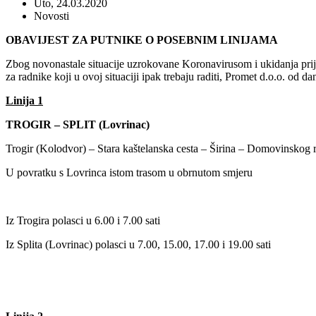
Uto, 24.03.2020
Novosti
OBAVIJEST ZA PUTNIKE O POSEBNIM LINIJAMA
Zbog novonastale situacije uzrokovane Koronavirusom i ukidanja pri
za radnike koji u ovoj situaciji ipak trebaju raditi, Promet d.o.o. od 
Linija 1
TROGIR – SPLIT (Lovrinac)
Trogir (Kolodvor) – Stara kaštelanska cesta – Širina – Domovinskog r
U povratku s Lovrinca istom trasom u obrnutom smjeru
Iz Trogira polasci u 6.00 i 7.00 sati
Iz Splita (Lovrinac) polasci u 7.00, 15.00, 17.00 i 19.00 sati