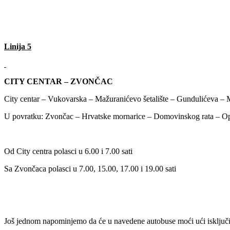
Linija 5
CITY CENTAR – ZVONČAC
City centar – Vukovarska – Mažuranićevo šetalište – Gundulićeva – M
U povratku: Zvončac – Hrvatske mornarice – Domovinskog rata – Op
Od City centra polasci u 6.00 i 7.00 sati
Sa Zvončaca polasci u 7.00, 15.00, 17.00 i 19.00 sati
Još jednom napominjemo da će u navedene autobuse moći ući isključiv