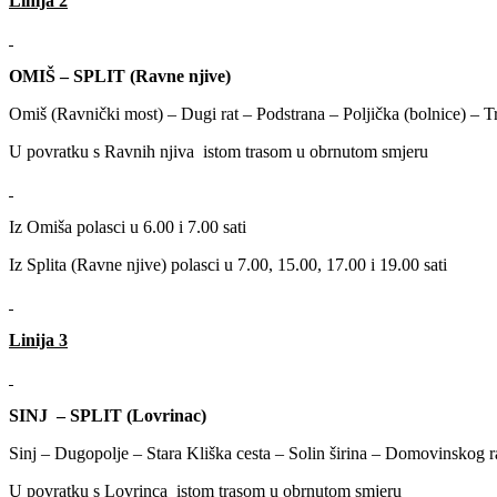
Linija 2
OMIŠ – SPLIT (Ravne njive)
Omiš (Ravnički most) – Dugi rat – Podstrana – Poljička (bolnice) –
U povratku s Ravnih njiva istom trasom u obrnutom smjeru
Iz Omiša polasci u 6.00 i 7.00 sati
Iz Splita (Ravne njive) polasci u 7.00, 15.00, 17.00 i 19.00 sati
Linija 3
SINJ – SPLIT (Lovrinac)
Sinj – Dugopolje – Stara Kliška cesta – Solin širina – Domovinskog r
U povratku s Lovrinca istom trasom u obrnutom smjeru