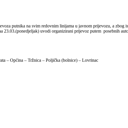
jevoza putnika na svim redovnim linijama u javnom prijevozu, a zbog 
dana 23.03.(ponedjeljak) uvodi organizirani prijevoz putem posebnih autob
ata – Općina – Tržnica – Poljička (bolnice) – Lovrinac