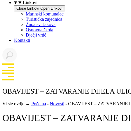
Linkovi
Close Linkovi
Open Linkovi
Marinski komunalac
Turistička zajednica
Župa sv. Jakova
Osnovna škola
Dječji vrtić
Kontakti
OBAVIJEST – ZATVARANJE DIJELA UL
Vi ste ovdje →
Početna
-
Novosti
-
OBAVIJEST – ZATVARANJE 
OBAVIJEST – ZATVARANJE D