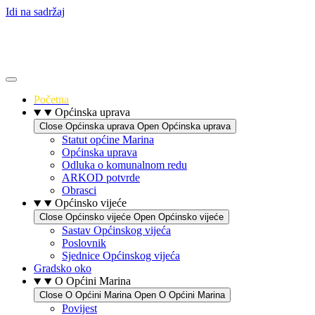
Idi na sadržaj
Početna
Općinska uprava
Close Općinska uprava
Open Općinska uprava
Statut općine Marina
Općinska uprava
Odluka o komunalnom redu
ARKOD potvrde
Obrasci
Općinsko vijeće
Close Općinsko vijeće
Open Općinsko vijeće
Sastav Općinskog vijeća
Poslovnik
Sjednice Općinskog vijeća
Gradsko oko
O Općini Marina
Close O Općini Marina
Open O Općini Marina
Povijest