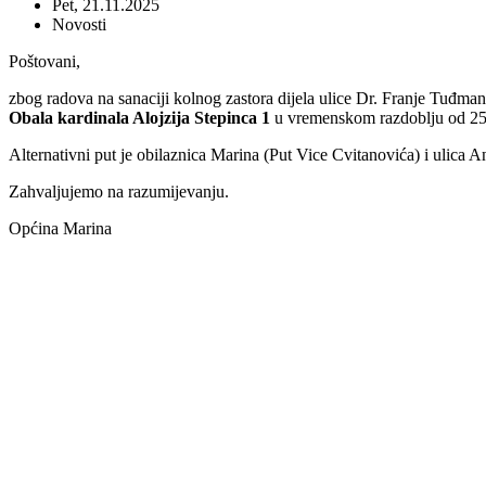
Pet, 21.11.2025
Novosti
Poštovani,
zbog radova na sanaciji kolnog zastora dijela ulice Dr. Franje Tuđma
Obala kardinala Alojzija Stepinca
1
u vremenskom razdoblju od 25.
Alternativni put je obilaznica Marina (Put Vice Cvitanovića) i ulica 
Zahvaljujemo na razumijevanju.
Općina Marina