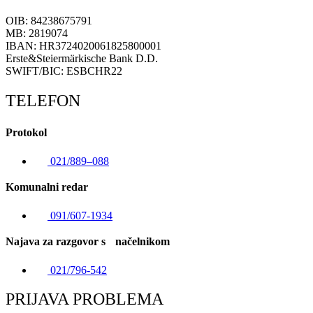
OIB: 84238675791
MB: 2819074
IBAN: HR3724020061825800001
Erste&Steiermärkische Bank D.D.
SWIFT/BIC: ESBCHR22
TELEFON
Protokol
021/889–088
Komunalni redar
091/607-1934
Najava za razgovor s načelnikom
021/796-542
PRIJAVA PROBLEMA