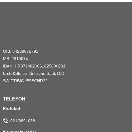
OIB: 84238675791
MB: 2819074
IBAN: HR3724020061825800001
Erste&Steiermärkische Bank D.D.
SWIFT/BIC: ESBCHR22
TELEFON
Protokol
021/889–088
Komunalni redar