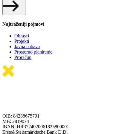
Najtraženiji pojmovi
Obrasci
Projekti
Javna nabava
Prostorno planiranje
Proračun
OIB: 84238675791
MB: 2819074
IBAN: HR3724020061825800001
Erste&Steiermärkische Bank D.D.