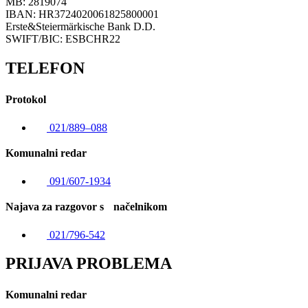
MB: 2819074
IBAN: HR3724020061825800001
Erste&Steiermärkische Bank D.D.
SWIFT/BIC: ESBCHR22
TELEFON
Protokol
021/889–088
Komunalni redar
091/607-1934
Najava za razgovor s načelnikom
021/796-542
PRIJAVA PROBLEMA
Komunalni redar