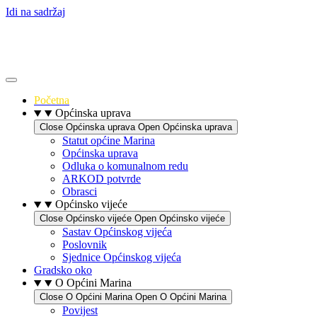
Idi na sadržaj
Početna
Općinska uprava
Close Općinska uprava
Open Općinska uprava
Statut općine Marina
Općinska uprava
Odluka o komunalnom redu
ARKOD potvrde
Obrasci
Općinsko vijeće
Close Općinsko vijeće
Open Općinsko vijeće
Sastav Općinskog vijeća
Poslovnik
Sjednice Općinskog vijeća
Gradsko oko
O Općini Marina
Close O Općini Marina
Open O Općini Marina
Povijest