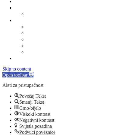
Gradsko oko
O Općini Marina
Povijest
Linkovi
Marinski komunalac
Turistička zajednica
Župa sv. Jakova
Osnovna škola
Dječji vrtić
Kontakti
Skip to content
Open toolbar
Alati za pristupačnost
Povećaj Tekst
Smanji Tekst
Crno-bijelo
Viskoki kontrast
Negativni kontrast
Svijetla pozadina
Podvuci poveznice