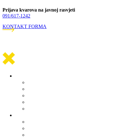
Prijava kvarova na javnoj rasvjeti
091/617-1242
KONTAKT FORMA
Općinska uprava
Statut općine Marina
Općinska uprava
Odluka o komunalnom redu
ARKOD potvrde
Obrasci
Općinsko vijeće
Sastav općinskog vijeća
Poslovnik
Sjednice općinskog vijeća