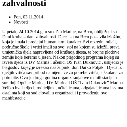
zahvalnosti
Pon, 03.11.2014
Novosti
U petak, 24.10.2014.g. u središtu Marine, na Brcu, obilježeni su
Dani kruha – dani zahvalnosti. Djeca su na Brcu postavila izložbu,
koja je imala i prodajni humanitarni karakter. Svi razredni odjeli,
područne škole i vrtići imali su svoj stol na kojem su izložili prava
umjetnička djela napravljena od krušnog tijesta, te brojne plodove
zemlje koje beremo u jesen. Nakon prigodnog programa kojeg su
izvela djeca iz DV Marina i učenici OŠ Ivan Duknović , uslijedio je
blagoslov kojeg je izrekao naš župnik, don Darko Poljak. Djeca iz
dječjih vrtića sav prihod namijenit će za potrebe vrtića, a školarci za
potrebite. Ovo je druga godina organiziranja ove manifestacije u
suradnji Općine Marina, DV Marina i OŠ “Ivan Duknović” Marina.
Veliko hvala djeci, roditeljima, učiteljicama, odgajateljicama i svima
ostalima koji su sudjelovali u organizaciji i provođenju ove
manifestacije.