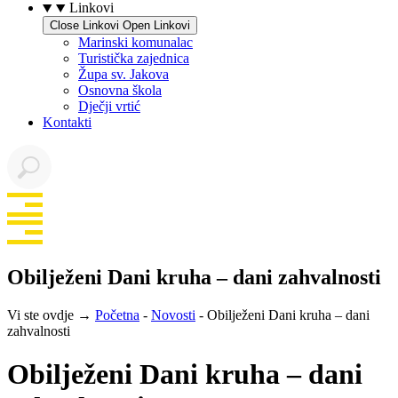
Linkovi
Close Linkovi
Open Linkovi
Marinski komunalac
Turistička zajednica
Župa sv. Jakova
Osnovna škola
Dječji vrtić
Kontakti
Obilježeni Dani kruha – dani zahvalnosti
Vi ste ovdje →
Početna
-
Novosti
-
Obilježeni Dani kruha – dani
zahvalnosti
Obilježeni Dani kruha – dani