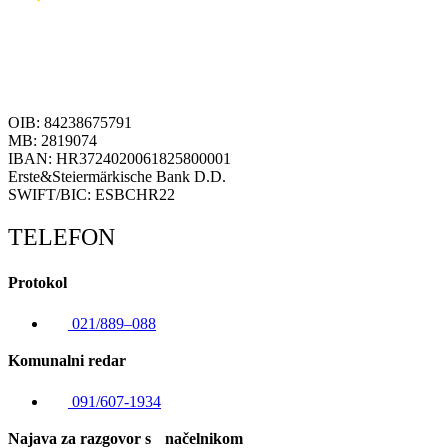
OIB: 84238675791
MB: 2819074
IBAN: HR3724020061825800001
Erste&Steiermärkische Bank D.D.
SWIFT/BIC: ESBCHR22
TELEFON
Protokol
021/889–088
Komunalni redar
091/607-1934
Najava za razgovor s načelnikom