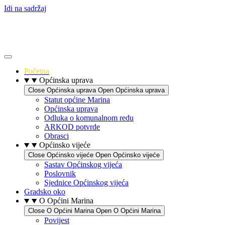
Idi na sadržaj
Početna
Općinska uprava
Close Općinska uprava
Open Općinska uprava
Statut općine Marina
Općinska uprava
Odluka o komunalnom redu
ARKOD potvrde
Obrasci
Općinsko vijeće
Close Općinsko vijeće
Open Općinsko vijeće
Sastav Općinskog vijeća
Poslovnik
Sjednice Općinskog vijeća
Gradsko oko
O Općini Marina
Close O Općini Marina
Open O Općini Marina
Povijest