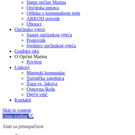
Statut općine Marina
Općinska uprava
Odluka o komunalnom redu
ARKOD potvrde
Obrasci
Općinsko vijeće
Sastav općinskog vijeća
Poslovnik
Sjednice općinskog vijeća
Gradsko oko
O Općini Marina
Povijest
Linkovi
Marinski komunalac
Turistička zajednica
Župa sv. Jakova
Osnovna škola
Dječji vrtić
Kontakti
Skip to content
Open toolbar
Alati za pristupačnost