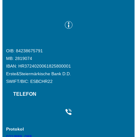
OIB: 84238675791
MB: 2819074
IBAN: HR3724020061825800001
Erste&Steiermärkische Bank D.D.
SWIFT/BIC: ESBCHR22
TELEFON
Protokol
021/889–088