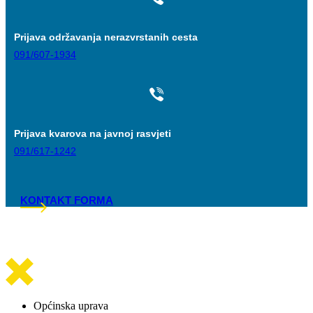
Prijava održavanja nerazvrstanih cesta
091/607-1934
Prijava kvarova na javnoj rasvjeti
091/617-1242
KONTAKT FORMA
Općinska uprava