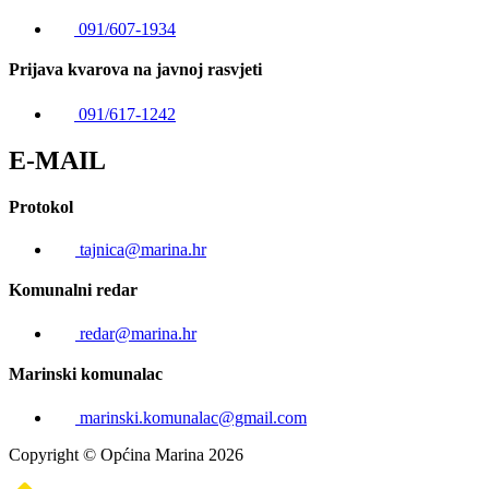
091/607-1934
Prijava kvarova na javnoj rasvjeti
091/617-1242
E-MAIL
Protokol
tajnica@marina.hr
Komunalni redar
redar@marina.hr
Marinski komunalac
marinski.komunalac@gmail.com
Copyright © Općina Marina 2026