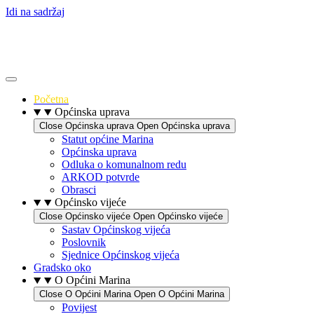
Idi na sadržaj
Početna
Općinska uprava
Close Općinska uprava
Open Općinska uprava
Statut općine Marina
Općinska uprava
Odluka o komunalnom redu
ARKOD potvrde
Obrasci
Općinsko vijeće
Close Općinsko vijeće
Open Općinsko vijeće
Sastav Općinskog vijeća
Poslovnik
Sjednice Općinskog vijeća
Gradsko oko
O Općini Marina
Close O Općini Marina
Open O Općini Marina
Povijest