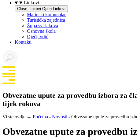
Linkovi
Close Linkovi
Open Linkovi
Marinski komunalac
Turistička zajednica
Župa sv. Jakova
Osnovna škola
Dječji vrtić
Kontakti
Obvezatne upute za provedbu izbora za čla
tijek rokova
Vi ste ovdje →
Početna
-
Novosti
-
Obvezatne upute za provedbu izbor
Obvezatne upute za provedbu iz