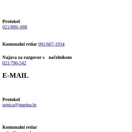
Protokol
021/889–088
Komunalni redar
091/607-1934
Najava za razgovor s načelnikom
021/796-542
E-MAIL
Protokol
tajnica@marina.hr
Komunalni redar