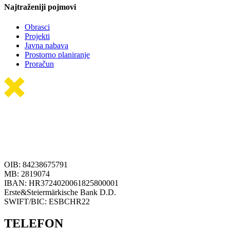
Najtraženiji pojmovi
Obrasci
Projekti
Javna nabava
Prostorno planiranje
Proračun
OIB: 84238675791
MB: 2819074
IBAN: HR3724020061825800001
Erste&Steiermärkische Bank D.D.
SWIFT/BIC: ESBCHR22
TELEFON