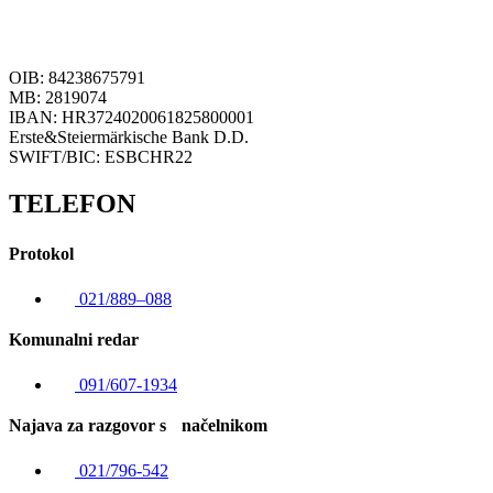
OIB: 84238675791
MB: 2819074
IBAN: HR3724020061825800001
Erste&Steiermärkische Bank D.D.
SWIFT/BIC: ESBCHR22
TELEFON
Protokol
021/889–088
Komunalni redar
091/607-1934
Najava za razgovor s načelnikom
021/796-542