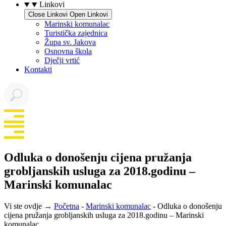
Linkovi
Close Linkovi
Open Linkovi
Marinski komunalac
Turistička zajednica
Župa sv. Jakova
Osnovna škola
Dječji vrtić
Kontakti
Odluka o donošenju cijena pružanja
grobljanskih usluga za 2018.godinu –
Marinski komunalac
Vi ste ovdje →
Početna
-
Marinski komunalac
-
Odluka o donošenju
cijena pružanja grobljanskih usluga za 2018.godinu – Marinski
komunalac