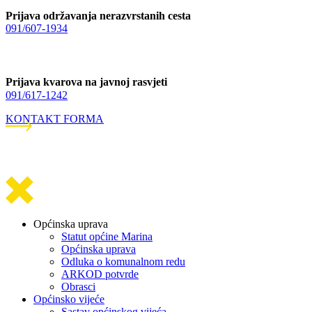
Prijava održavanja nerazvrstanih cesta
091/607-1934
Prijava kvarova na javnoj rasvjeti
091/617-1242
KONTAKT FORMA
Općinska uprava
Statut općine Marina
Općinska uprava
Odluka o komunalnom redu
ARKOD potvrde
Obrasci
Općinsko vijeće
Sastav općinskog vijeća