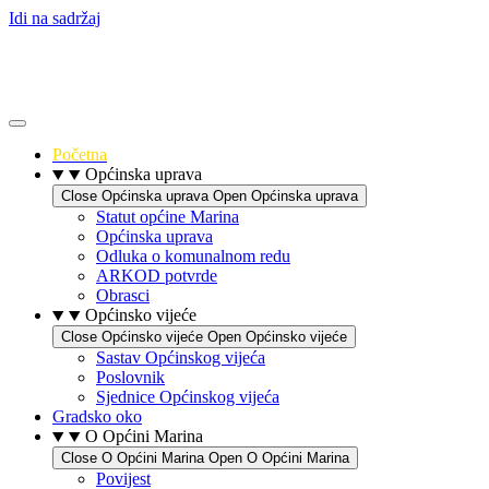
Idi na sadržaj
Početna
Općinska uprava
Close Općinska uprava
Open Općinska uprava
Statut općine Marina
Općinska uprava
Odluka o komunalnom redu
ARKOD potvrde
Obrasci
Općinsko vijeće
Close Općinsko vijeće
Open Općinsko vijeće
Sastav Općinskog vijeća
Poslovnik
Sjednice Općinskog vijeća
Gradsko oko
O Općini Marina
Close O Općini Marina
Open O Općini Marina
Povijest