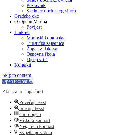
Poslovnik
Sjednice općinskog vijeća
Gradsko oko
O Općini Marina
Povijest
Linkovi
Marinski komunalac
Turistička zajednica
Župa sv. Jakova
Osnovna škola
Dječji vrtić
Kontakti
Skip to content
Open toolbar
Alati za pristupačnost
Povećaj Tekst
Smanji Tekst
Crno-bijelo
Viskoki kontrast
Negativni kontrast
Svijetla pozadina