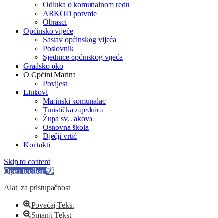
Odluka o komunalnom redu
ARKOD potvrde
Obrasci
Općinsko vijeće
Sastav općinskog vijeća
Poslovnik
Sjednice općinskog vijeća
Gradsko oko
O Općini Marina
Povijest
Linkovi
Marinski komunalac
Turistička zajednica
Župa sv. Jakova
Osnovna škola
Dječji vrtić
Kontakti
Skip to content
Open toolbar
Alati za pristupačnost
Povećaj Tekst
Smanji Tekst