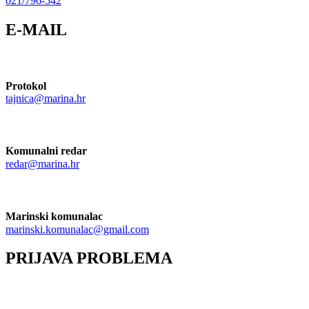
021/796-542
E-MAIL
Protokol
tajnica@marina.hr
Komunalni redar
redar@marina.hr
Marinski komunalac
marinski.komunalac@gmail.com
PRIJAVA PROBLEMA