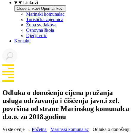
Linkovi
Close Linkovi
Open Linkovi
Marinski komunalac
Turistička zajednica
Župa sv. Jakova
Osnovna škola
Dječji vrtić
Kontakti
Odluka o donošenju cijena pružanja
usluga održavanja i čišćenja javn.i zel.
površina od strane Marinskog komunalca
d.o.o. za 2018.godinu
Vi ste ovdje →
Početna
-
Marinski komunalac
-
Odluka o donošenju