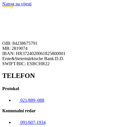
Natrag na vijesti
OIB: 84238675791
MB: 2819074
IBAN: HR3724020061825800001
Erste&Steiermärkische Bank D.D.
SWIFT/BIC: ESBCHR22
TELEFON
Protokol
021/889–088
Komunalni redar
091/607-1934