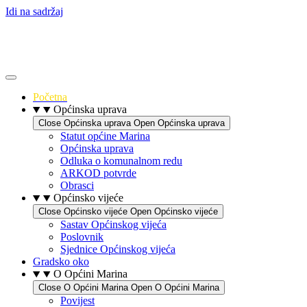
Idi na sadržaj
Početna
Općinska uprava
Close Općinska uprava
Open Općinska uprava
Statut općine Marina
Općinska uprava
Odluka o komunalnom redu
ARKOD potvrde
Obrasci
Općinsko vijeće
Close Općinsko vijeće
Open Općinsko vijeće
Sastav Općinskog vijeća
Poslovnik
Sjednice Općinskog vijeća
Gradsko oko
O Općini Marina
Close O Općini Marina
Open O Općini Marina
Povijest