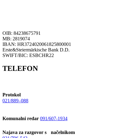
OIB: 84238675791
MB: 2819074
IBAN: HR3724020061825800001
Erste&Steiermärkische Bank D.D.
SWIFT/BIC: ESBCHR22
TELEFON
Protokol
021/889–088
Komunalni redar
091/607-1934
Najava za razgovor s načelnikom