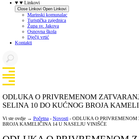
Linkovi
Close Linkovi
Open Linkovi
Marinski komunalac
Turistička zajednica
Župa sv. Jakova
Osnovna škola
Dječji vrtić
Kontakti
ODLUKA O PRIVREMENOM ZATVARANJ
SELINA 10 DO KUĆNOG BROJA KAMELIČ
Vi ste ovdje →
Početna
-
Novosti
-
ODLUKA O PRIVREMENOM Z
BROJA KAMELIČINA 14 U NASELJU VINIŠĆE