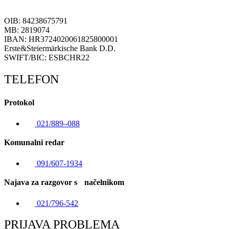
OIB: 84238675791
MB: 2819074
IBAN: HR3724020061825800001
Erste&Steiermärkische Bank D.D.
SWIFT/BIC: ESBCHR22
TELEFON
Protokol
021/889–088
Komunalni redar
091/607-1934
Najava za razgovor s načelnikom
021/796-542
PRIJAVA PROBLEMA