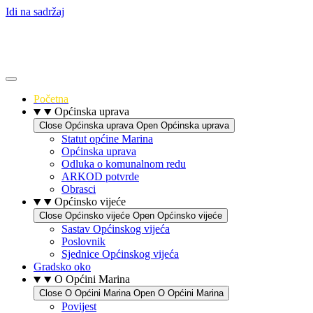
Idi na sadržaj
Početna
Općinska uprava
Close Općinska uprava
Open Općinska uprava
Statut općine Marina
Općinska uprava
Odluka o komunalnom redu
ARKOD potvrde
Obrasci
Općinsko vijeće
Close Općinsko vijeće
Open Općinsko vijeće
Sastav Općinskog vijeća
Poslovnik
Sjednice Općinskog vijeća
Gradsko oko
O Općini Marina
Close O Općini Marina
Open O Općini Marina
Povijest