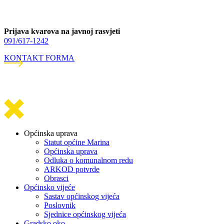
Prijava kvarova na javnoj rasvjeti
091/617-1242
KONTAKT FORMA
Općinska uprava
Statut općine Marina
Općinska uprava
Odluka o komunalnom redu
ARKOD potvrde
Obrasci
Općinsko vijeće
Sastav općinskog vijeća
Poslovnik
Sjednice općinskog vijeća
Gradsko oko