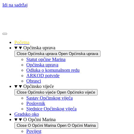
Idi na sadržaj
Početna
Općinska uprava
Close Općinska uprava
Open Općinska uprava
Statut općine Marina
Općinska uprava
Odluka o komunalnom redu
ARKOD potvrde
Obrasci
Općinsko vijeće
Close Općinsko vijeće
Open Općinsko vijeće
Sastav Općinskog vijeća
Poslovnik
Sjednice Općinskog vijeća
Gradsko oko
O Općini Marina
Close O Općini Marina
Open O Općini Marina
Povijest