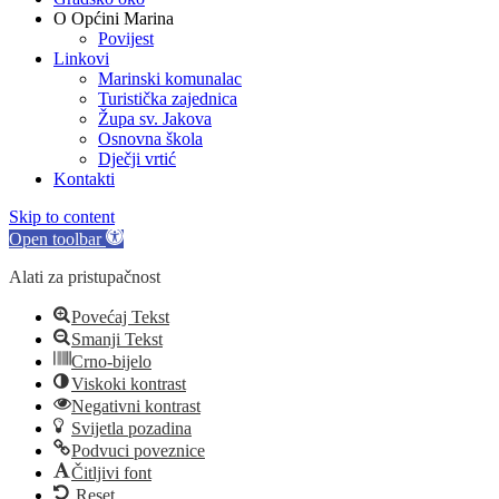
O Općini Marina
Povijest
Linkovi
Marinski komunalac
Turistička zajednica
Župa sv. Jakova
Osnovna škola
Dječji vrtić
Kontakti
Skip to content
Open toolbar
Alati za pristupačnost
Povećaj Tekst
Smanji Tekst
Crno-bijelo
Viskoki kontrast
Negativni kontrast
Svijetla pozadina
Podvuci poveznice
Čitljivi font
Reset