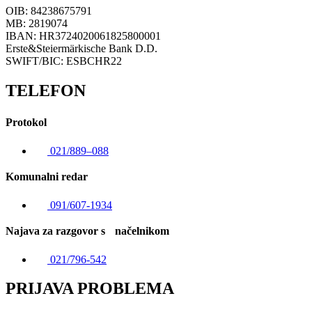
OIB: 84238675791
MB: 2819074
IBAN: HR3724020061825800001
Erste&Steiermärkische Bank D.D.
SWIFT/BIC: ESBCHR22
TELEFON
Protokol
021/889–088
Komunalni redar
091/607-1934
Najava za razgovor s načelnikom
021/796-542
PRIJAVA PROBLEMA