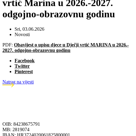
vrtić Marina u 2026.-2027.
odgojno-obrazovnu godinu
Sri, 03.06.2026
Novosti
PDF:
Obavijest o upisu djece u Dječji vrtić MARINA u 2026.-
2027. odgojno-obrazovnu godinu
Facebook
Twitter
Pinterest
Natrag na vijesti
OIB: 84238675791
MB: 2819074
IBAN: HR3724020061825800001