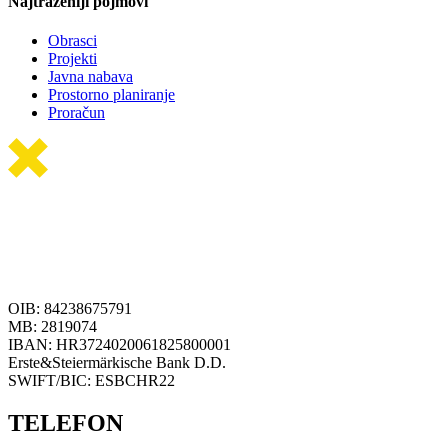
Najtraženiji pojmovi
Obrasci
Projekti
Javna nabava
Prostorno planiranje
Proračun
OIB: 84238675791
MB: 2819074
IBAN: HR3724020061825800001
Erste&Steiermärkische Bank D.D.
SWIFT/BIC: ESBCHR22
TELEFON