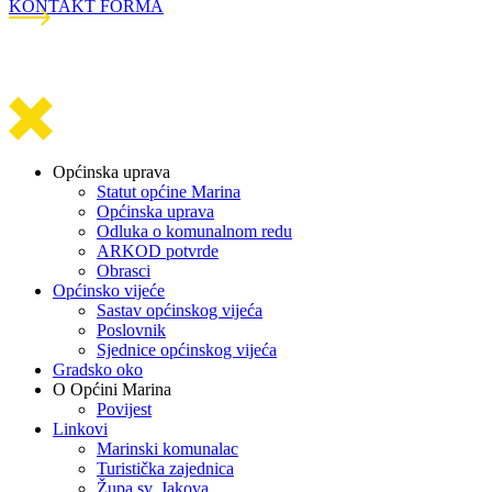
KONTAKT FORMA
Općinska uprava
Statut općine Marina
Općinska uprava
Odluka o komunalnom redu
ARKOD potvrde
Obrasci
Općinsko vijeće
Sastav općinskog vijeća
Poslovnik
Sjednice općinskog vijeća
Gradsko oko
O Općini Marina
Povijest
Linkovi
Marinski komunalac
Turistička zajednica
Župa sv. Jakova