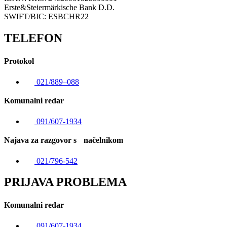
Erste&Steiermärkische Bank D.D.
SWIFT/BIC: ESBCHR22
TELEFON
Protokol
021/889–088
Komunalni redar
091/607-1934
Najava za razgovor s načelnikom
021/796-542
PRIJAVA PROBLEMA
Komunalni redar
091/607-1934