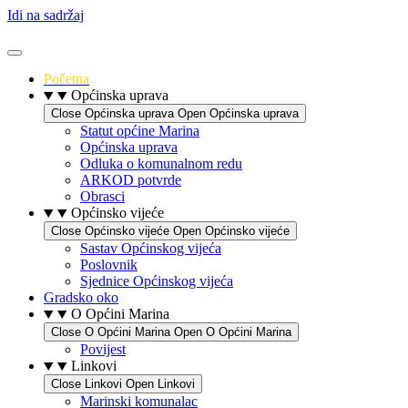
Idi na sadržaj
Početna
Općinska uprava
Close Općinska uprava
Open Općinska uprava
Statut općine Marina
Općinska uprava
Odluka o komunalnom redu
ARKOD potvrde
Obrasci
Općinsko vijeće
Close Općinsko vijeće
Open Općinsko vijeće
Sastav Općinskog vijeća
Poslovnik
Sjednice Općinskog vijeća
Gradsko oko
O Općini Marina
Close O Općini Marina
Open O Općini Marina
Povijest
Linkovi
Close Linkovi
Open Linkovi
Marinski komunalac