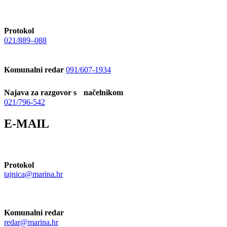
Protokol
021/889–088
Komunalni redar
091/607-1934
Najava za razgovor s načelnikom
021/796-542
E-MAIL
Protokol
tajnica@marina.hr
Komunalni redar
redar@marina.hr