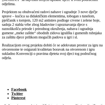
odjelima.
Projektom su obuhvaćeni radovi nabave i ugradnje 3 nove dječje
sprave – kućica sa didaktičkim elementima, tobogan s tunelom,
pješčanik s tornjem, 120 m2 antistres podloge crvene i zelene boje,
sadnja 2 stabla vrbe zbog hladovine i upoznavanja djece s
raznolikošću prirode i prirodnog okruženja, nabava i ugradnja
gumene „meke zaštite“ obodnih zidova igrališta i gumenih rubnjaka
za zaštitu djece prilikom mogućih padova u igri i sl.
Realizacijom ovog projekta dobiti će se adekvatan prostor za igru na
otvorenome te osigurati kvalitetan boravak na otvorenom i igru
sukladno Konvenciji o pravima djeteta svoj djeci tog područnog
odjela.
Facebook
Twitter
Pinterest