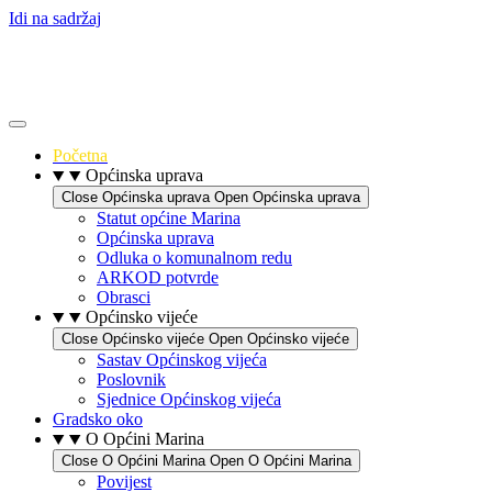
Idi na sadržaj
Početna
Općinska uprava
Close Općinska uprava
Open Općinska uprava
Statut općine Marina
Općinska uprava
Odluka o komunalnom redu
ARKOD potvrde
Obrasci
Općinsko vijeće
Close Općinsko vijeće
Open Općinsko vijeće
Sastav Općinskog vijeća
Poslovnik
Sjednice Općinskog vijeća
Gradsko oko
O Općini Marina
Close O Općini Marina
Open O Općini Marina
Povijest