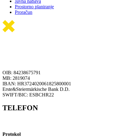
Javna nabava
Prostorno planiranje
Proračun
OIB: 84238675791
MB: 2819074
IBAN: HR3724020061825800001
Erste&Steiermärkische Bank D.D.
SWIFT/BIC: ESBCHR22
TELEFON
Protokol