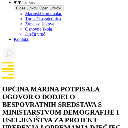
Linkovi
Close Linkovi
Open Linkovi
Marinski komunalac
Turistička zajednica
Župa sv. Jakova
Osnovna škola
Dječji vrtić
Kontakti
OPĆINA MARINA POTPISALA
UGOVOR O DODJELO
BESPOVRATNIH SREDSTAVA S
MINISTARSTVOM DEMOGRAFIJE I
USELJENIŠTVA ZA PROJEKT
UREĐENJA I OPREMANJA DJEČJEG