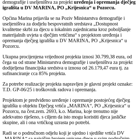
demografije i useljeništva za projekt
uređenja i opremanja dječjeg
igrališta u DV MARINA, PO „Krijesnica“ u Pozorcu.
Općina Marina prijavila se na Poziv Ministarstva demografije i
useljeništva za dodjelu bespovratnih sredstava „Dostupnost
kvalitetne skrbi za djecu u lokalnim zajednicama kroz poboljšanje
materijalnih uvjeta u dječjim vrtićima“ s projektom uređenja i
opremanja dječjeg igrališta u DV MARINA, PO „Krijesnica“ u
Pozorcu.
Ukupna procijenjena vrijednost projekta iznosi 30.799,38 eura, od
čega su od strane Ministarstva demografije i useljeništva za projekt
dodijeljena financijska sredstva u iznosu od 26.179,47 eura tj. za
sufinanciranje cca 85% projekta.
Za potrebe realizacije projekta napravljen je glavni projekt oznake:
T.D. GP-06/25 i troškovnik radova i opremanja.
Projektom je predviđeno uređenje i opremanje postojećeg dječjeg
igrališta u objektu Dječjeg vrtića „MARINA“, PO „Krijesnica“ u
Pozorcu, na čest.zem. 2693, k.o. Marina, koje trenutno nije
adekvatno riješeno, s ciljem da isto mogu koristiti djeca jasličke
skupine, ali i ona vrtićkog uzrasta po potrebi.
Radi se o područnom odjelu koji je ujedno i sjedište vrtića DV
„MARINA“ sa najvišim brojem upisane djece u svim područnim