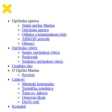
Općinska uprava
Statut općine Marina
Općinska uprava
Odluka o komunalnom redu
ARKOD potvrde
Obrasci
Općinsko vijeće
Sastav općinskog vijeća
Poslovnik
Sjednice općinskog vijeća
Gradsko oko
O Općini Marina
Povijest
Linkovi
Marinski komunalac
Turistička zajednica
Župa sv. Jakova
Osnovna škola
Dječji vrtić
Kontakti