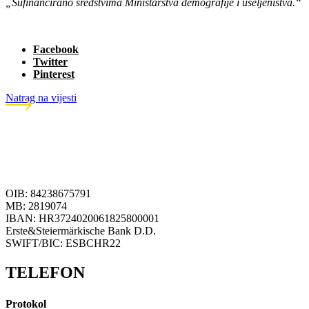
„Sufinancirano sredstvima Ministarstva demografije i useljeništva.“
Facebook
Twitter
Pinterest
Natrag na vijesti
OIB: 84238675791
MB: 2819074
IBAN: HR3724020061825800001
Erste&Steiermärkische Bank D.D.
SWIFT/BIC: ESBCHR22
TELEFON
Protokol