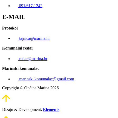
091/617-1242
E-MAIL
Protokol
tajnica@marina.hr
Komunalni redar
redar@marina.hr
Marinski komunalac
marinski.komunalac@gmail.com
Copyright © Općina Marina 2026
Dizajn & Development:
Elements