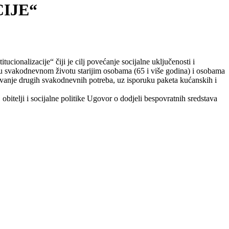
IJE“
ucionalizacije“ čiji je cilj povećanje socijalne uključenosti i
e u svakodnevnom životu starijim osobama (65 i više godina) i osobama
javanje drugih svakodnevnih potreba, uz isporuku paketa kućanskih i
itelji i socijalne politike Ugovor o dodjeli bespovratnih sredstava