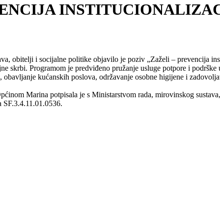
ENCIJA INSTITUCIONALIZAC
bitelji i socijalne politike objavilo je poziv „Zaželi – prevencija instit
rajne skrbi. Programom je predviđeno pružanje usluge potpore i podršk
ane, obavljanje kućanskih poslova, održavanje osobne higijene i zadovol
nom Marina potpisala je s Ministarstvom rada, mirovinskog sustava, ob
a SF.3.4.11.01.0536.