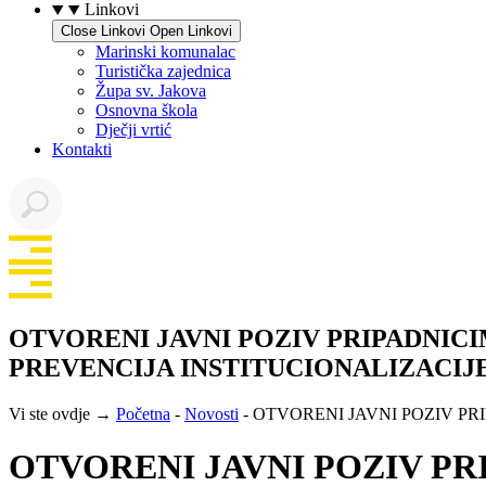
Linkovi
Close Linkovi
Open Linkovi
Marinski komunalac
Turistička zajednica
Župa sv. Jakova
Osnovna škola
Dječji vrtić
Kontakti
OTVORENI JAVNI POZIV PRIPADNICI
PREVENCIJA INSTITUCIONALIZACIJ
Vi ste ovdje →
Početna
-
Novosti
-
OTVORENI JAVNI POZIV PR
OTVORENI JAVNI POZIV PR