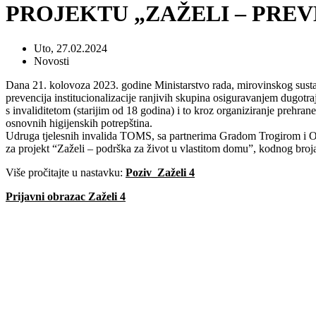
PROJEKTU „ZAŽELI – PREV
Uto, 27.02.2024
Novosti
Dana 21. kolovoza 2023. godine Ministarstvo rada, mirovinskog sustava, o
prevencija institucionalizacije ranjivih skupina osiguravanjem dugot
s invaliditetom (starijim od 18 godina) i to kroz organiziranje prehr
osnovnih higijenskih potrepština.
Udruga tjelesnih invalida TOMS, sa partnerima Gradom Trogirom i Opći
za projekt “Zaželi – podrška za život u vlastitom domu”, kodnog broj
Više pročitajte u nastavku:
Poziv_Zaželi 4
Prijavni obrazac Zaželi 4