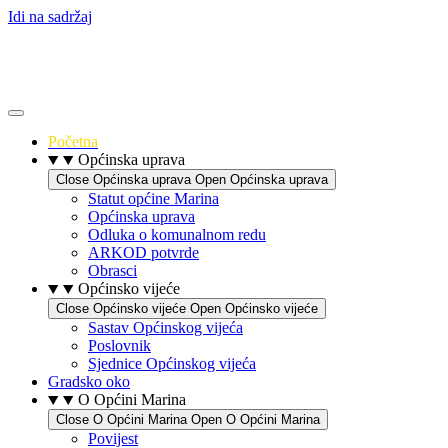
Idi na sadržaj
Početna
Općinska uprava
Close Općinska uprava
Open Općinska uprava
Statut općine Marina
Općinska uprava
Odluka o komunalnom redu
ARKOD potvrde
Obrasci
Općinsko vijeće
Close Općinsko vijeće
Open Općinsko vijeće
Sastav Općinskog vijeća
Poslovnik
Sjednice Općinskog vijeća
Gradsko oko
O Općini Marina
Close O Općini Marina
Open O Općini Marina
Povijest