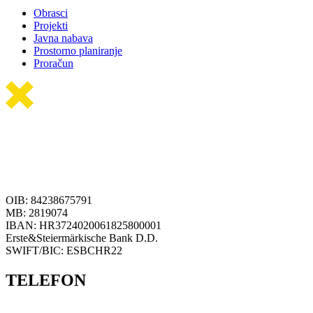
Obrasci
Projekti
Javna nabava
Prostorno planiranje
Proračun
OIB: 84238675791
MB: 2819074
IBAN: HR3724020061825800001
Erste&Steiermärkische Bank D.D.
SWIFT/BIC: ESBCHR22
TELEFON