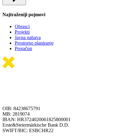
Najtraženiji pojmovi
Obrasci
Projekti
Javna nabava
Prostorno planiranje
Proračun
OIB: 84238675791
MB: 2819074
IBAN: HR3724020061825800001
Erste&Steiermärkische Bank D.D.
SWIFT/BIC: ESBCHR22