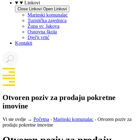
Linkovi
Close Linkovi
Open Linkovi
Marinski komunalac
Turistička zajednica
Župa sv. Jakova
Osnovna škola
Dječji vrtić
Kontakti
Otvoren poziv za prodaju pokretne
imovine
Vi ste ovdje →
Početna
-
Marinski komunalac
-
Otvoren poziv za
prodaju pokretne imovine