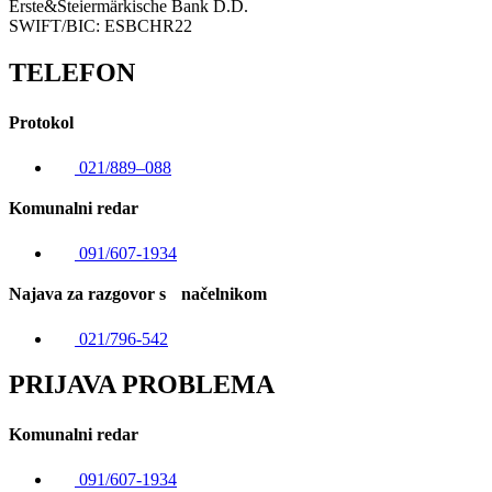
Erste&Steiermärkische Bank D.D.
SWIFT/BIC: ESBCHR22
TELEFON
Protokol
021/889–088
Komunalni redar
091/607-1934
Najava za razgovor s načelnikom
021/796-542
PRIJAVA PROBLEMA
Komunalni redar
091/607-1934