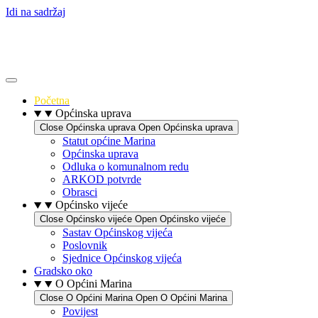
Idi na sadržaj
Početna
Općinska uprava
Close Općinska uprava
Open Općinska uprava
Statut općine Marina
Općinska uprava
Odluka o komunalnom redu
ARKOD potvrde
Obrasci
Općinsko vijeće
Close Općinsko vijeće
Open Općinsko vijeće
Sastav Općinskog vijeća
Poslovnik
Sjednice Općinskog vijeća
Gradsko oko
O Općini Marina
Close O Općini Marina
Open O Općini Marina
Povijest