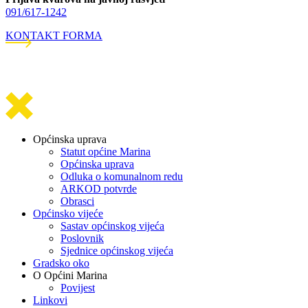
091/617-1242
KONTAKT FORMA
Općinska uprava
Statut općine Marina
Općinska uprava
Odluka o komunalnom redu
ARKOD potvrde
Obrasci
Općinsko vijeće
Sastav općinskog vijeća
Poslovnik
Sjednice općinskog vijeća
Gradsko oko
O Općini Marina
Povijest
Linkovi