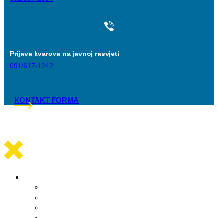
Prijava kvarova na javnoj rasvjeti
091/617-1242
KONTAKT FORMA
Općinska uprava
Statut općine Marina
Općinska uprava
Odluka o komunalnom redu
ARKOD potvrde