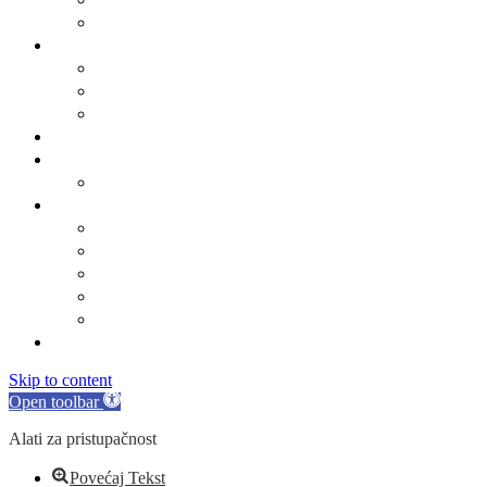
Obrasci
Općinsko vijeće
Sastav općinskog vijeća
Poslovnik
Sjednice općinskog vijeća
Gradsko oko
O Općini Marina
Povijest
Linkovi
Marinski komunalac
Turistička zajednica
Župa sv. Jakova
Osnovna škola
Dječji vrtić
Kontakti
Skip to content
Open toolbar
Alati za pristupačnost
Povećaj Tekst