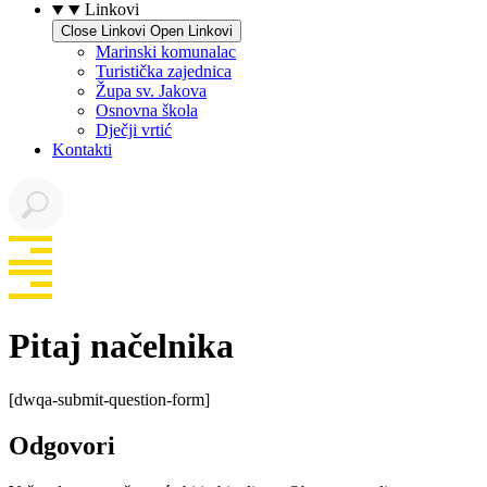
Linkovi
Close Linkovi
Open Linkovi
Marinski komunalac
Turistička zajednica
Župa sv. Jakova
Osnovna škola
Dječji vrtić
Kontakti
Pitaj načelnika
[dwqa-submit-question-form]
Odgovori