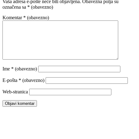
Vaša adresa e-pošte neće biti objavljena.
Obavezna polja su
označena sa
* (obavezno)
Komentar
* (obavezno)
Ime
* (obavezno)
E-pošta
* (obavezno)
Web-stranica