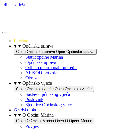
Idi na sadržaj
Početna
Općinska uprava
Close Općinska uprava
Open Općinska uprava
Statut općine Marina
Općinska uprava
Odluka o komunalnom redu
ARKOD potvrde
Obrasci
Općinsko vijeće
Close Općinsko vijeće
Open Općinsko vijeće
Sastav Općinskog vijeća
Poslovnik
Sjednice Općinskog vijeća
Gradsko oko
O Općini Marina
Close O Općini Marina
Open O Općini Marina
Povijest