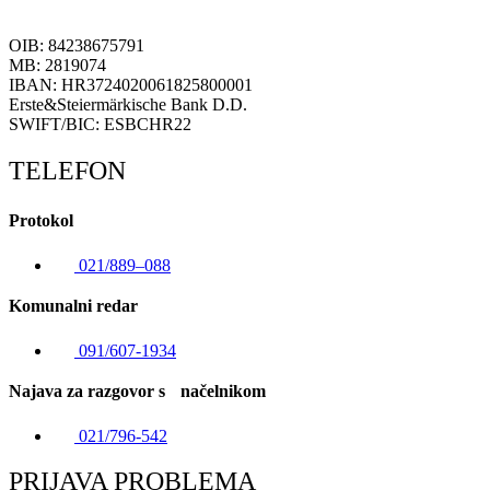
OIB: 84238675791
MB: 2819074
IBAN: HR3724020061825800001
Erste&Steiermärkische Bank D.D.
SWIFT/BIC: ESBCHR22
TELEFON
Protokol
021/889–088
Komunalni redar
091/607-1934
Najava za razgovor s načelnikom
021/796-542
PRIJAVA PROBLEMA