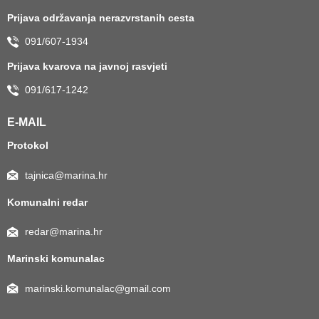
Prijava održavanja nerazvrstanih cesta
091/607-1934
Prijava kvarova na javnoj rasvjeti
091/617-1242
E-MAIL
Protokol
tajnica@marina.hr
Komunalni redar
redar@marina.hr
Marinski komunalac
marinski.komunalac@gmail.com