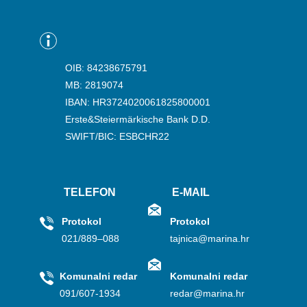
OIB: 84238675791
MB: 2819074
IBAN: HR3724020061825800001
Erste&Steiermärkische Bank D.D.
SWIFT/BIC: ESBCHR22
TELEFON
E-MAIL
Protokol
Protokol
021/889–088
tajnica@marina.hr
Komunalni redar
Komunalni redar
091/607-1934
redar@marina.hr