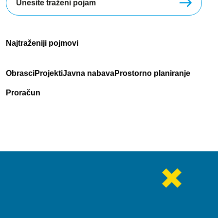
Najtraženiji pojmovi
Obrasci
Projekti
Javna nabava
Prostorno planiranje
Proračun