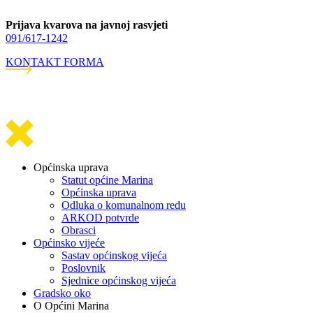
Prijava kvarova na javnoj rasvjeti
091/617-1242
KONTAKT FORMA
Općinska uprava
Statut općine Marina
Općinska uprava
Odluka o komunalnom redu
ARKOD potvrde
Obrasci
Općinsko vijeće
Sastav općinskog vijeća
Poslovnik
Sjednice općinskog vijeća
Gradsko oko
O Općini Marina