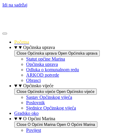
Idi na sadržaj
Početna
Općinska uprava
Close Općinska uprava
Open Općinska uprava
Statut općine Marina
Općinska uprava
Odluka o komunalnom redu
ARKOD potvrde
Obrasci
Općinsko vijeće
Close Općinsko vijeće
Open Općinsko vijeće
Sastav Općinskog vijeća
Poslovnik
Sjednice Općinskog vijeća
Gradsko oko
O Općini Marina
Close O Općini Marina
Open O Općini Marina
Povijest