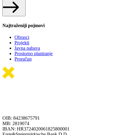
Najtraženiji pojmovi
Obrasci
Projekti
Javna nabava
Prostorno planiranje
Proračun
OIB: 84238675791
MB: 2819074
IBAN: HR3724020061825800001
Erste&Steiermärkische Bank D.D.