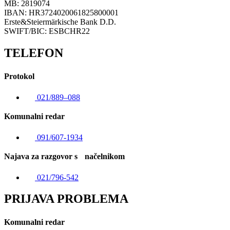
MB: 2819074
IBAN: HR3724020061825800001
Erste&Steiermärkische Bank D.D.
SWIFT/BIC: ESBCHR22
TELEFON
Protokol
021/889–088
Komunalni redar
091/607-1934
Najava za razgovor s načelnikom
021/796-542
PRIJAVA PROBLEMA
Komunalni redar