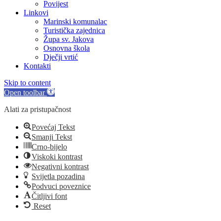
Povijest
Linkovi
Marinski komunalac
Turistička zajednica
Župa sv. Jakova
Osnovna škola
Dječji vrtić
Kontakti
Skip to content
Open toolbar
Alati za pristupačnost
Povećaj Tekst
Smanji Tekst
Crno-bijelo
Viskoki kontrast
Negativni kontrast
Svijetla pozadina
Podvuci poveznice
Čitljivi font
Reset