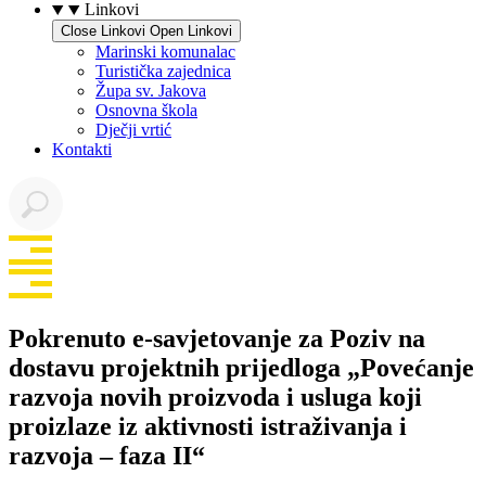
Linkovi
Close Linkovi
Open Linkovi
Marinski komunalac
Turistička zajednica
Župa sv. Jakova
Osnovna škola
Dječji vrtić
Kontakti
Pokrenuto e-savjetovanje za Poziv na
dostavu projektnih prijedloga „Povećanje
razvoja novih proizvoda i usluga koji
proizlaze iz aktivnosti istraživanja i
razvoja – faza II“