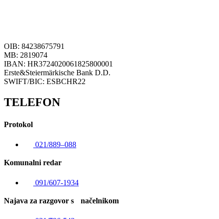
OIB: 84238675791
MB: 2819074
IBAN: HR3724020061825800001
Erste&Steiermärkische Bank D.D.
SWIFT/BIC: ESBCHR22
TELEFON
Protokol
021/889–088
Komunalni redar
091/607-1934
Najava za razgovor s načelnikom