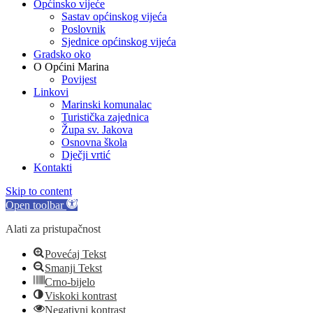
Općinsko vijeće
Sastav općinskog vijeća
Poslovnik
Sjednice općinskog vijeća
Gradsko oko
O Općini Marina
Povijest
Linkovi
Marinski komunalac
Turistička zajednica
Župa sv. Jakova
Osnovna škola
Dječji vrtić
Kontakti
Skip to content
Open toolbar
Alati za pristupačnost
Povećaj Tekst
Smanji Tekst
Crno-bijelo
Viskoki kontrast
Negativni kontrast