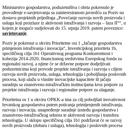
Ministarstvo gospodarstva, poduzetništva i obrta pokrenulo je
provođenje e-savjetovanja sa zainteresiranom javnošću za Poziv na
dostavu projektnih prijedloga „Povećanje razvoja novih proizvoda i
usluga koji proizlaze iz aktivnosti istraživanja i razvoja – faza II““, u
kojem je moguće sudjelovati do 15. srpnja 2019. putem poveznice:
savjetovanje
.
Poziv je pokrenut u okviru Prioritetne osi 1 „Jačanje gospodarstva
primjenom istraživanja i inovacija“, Investicijskog prioriteta 1b,
specifičnog cilja 1b1 Operativnog programa Konkurentnost i
kohezija 2014-2020, financiranog sredstvima Europskog fonda za
regionalni razvoj, a njime će se državne potpore dodjeljivati
poduzetnicima koji provode projekte istraživanja i razvoja s ciljem
razvoja novih proizvoda, usluga, tehnologija i poboljšanja poslovnih
procesa, koji ulažu u vlastite inovacijske kapacitete ili jačaju
suradnju sa znanstveno-istraživačkim institucijama kroz potpore za
projekte istraživanja i razvoja i regionalne potpore za ulaganje.
Prioritetna os 1 u okviru OPKK-a ima za cilj poboljšati inovativnost
hrvatskog gospodarstva putem poticanja primijenjenih istraživanja,
razvoja i inovacija, unapređenje suradnje između gospodarstva i
znanstveno-istraživačkog sektora te aktivnosti razvoja i transfera
tehnologija. U sklopu specifičnog cilja 1b1 podržavat će se razvoj
novih proizvoda (dobara i usluga), tehnologija i poslovnih procesa