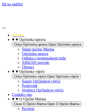
Idi na sadržaj
Početna
Općinska uprava
Close Općinska uprava
Open Općinska uprava
Statut općine Marina
Općinska uprava
Odluka o komunalnom redu
ARKOD potvrde
Obrasci
Općinsko vijeće
Close Općinsko vijeće
Open Općinsko vijeće
Sastav Općinskog vijeća
Poslovnik
Sjednice Općinskog vijeća
Gradsko oko
O Općini Marina
Close O Općini Marina
Open O Općini Marina
Povijest