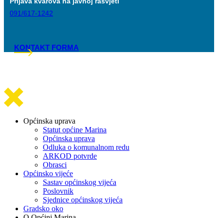
Prijava kvarova na javnoj rasvjeti
091/617-1242
KONTAKT FORMA
Općinska uprava
Statut općine Marina
Općinska uprava
Odluka o komunalnom redu
ARKOD potvrde
Obrasci
Općinsko vijeće
Sastav općinskog vijeća
Poslovnik
Sjednice općinskog vijeća
Gradsko oko
O Općini Marina