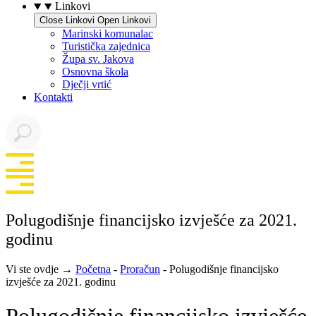
Linkovi
Close Linkovi
Open Linkovi
Marinski komunalac
Turistička zajednica
Župa sv. Jakova
Osnovna škola
Dječji vrtić
Kontakti
Polugodišnje financijsko izvješće za 2021.
godinu
Vi ste ovdje →
Početna
-
Proračun
-
Polugodišnje financijsko
izvješće za 2021. godinu