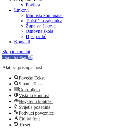
Povijest
Linkovi
Marinski komunalac
Turistička zajednica
Župa sv. Jakova
Osnovna škola
Dječji vrtić
Kontakti
Skip to content
Open toolbar
Alati za pristupačnost
Povećaj Tekst
Smanji Tekst
Crno-bijelo
Viskoki kontrast
Negativni kontrast
Svijetla pozadina
Podvuci poveznice
Čitljivi font
Reset