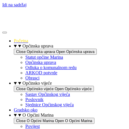
Idi na sadržaj
Početna
Općinska uprava
Close Općinska uprava
Open Općinska uprava
Statut općine Marina
Općinska uprava
Odluka o komunalnom redu
ARKOD potvrde
Obrasci
Općinsko vijeće
Close Općinsko vijeće
Open Općinsko vijeće
Sastav Općinskog vijeća
Poslovnik
Sjednice Općinskog vijeća
Gradsko oko
O Općini Marina
Close O Općini Marina
Open O Općini Marina
Povijest