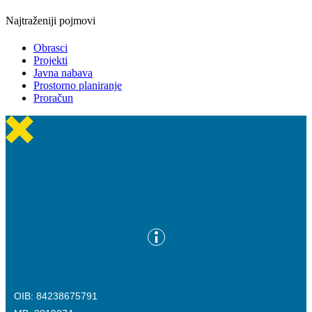
Najtraženiji pojmovi
Obrasci
Projekti
Javna nabava
Prostorno planiranje
Proračun
OIB: 84238675791