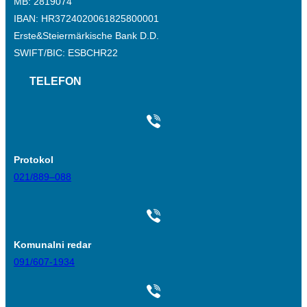
MB: 2819074
IBAN: HR3724020061825800001
Erste&Steiermärkische Bank D.D.
SWIFT/BIC: ESBCHR22
TELEFON
Protokol
021/889–088
Komunalni redar
091/607-1934