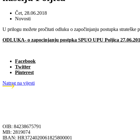
Čet, 28.06.2018
Novosti
U prilogu možete pročitati odluku o započinjanju postupka strateške p
ODLUKA- o zapocinjanju postpka SPUO UPU Poljica 27.06.20
Facebook
Twitter
Pinterest
Natrag na vijesti
OIB: 84238675791
MB: 2819074
IBAN: HR3724020061825800001