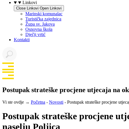
Linkovi
Close Linkovi
Open Linkovi
Marinski komunalac
Turistička zajednica
Župa sv. Jakova
Osnovna škola
Dječji vrtić
Kontakti
Postupak strateške procjene utjecaja na ok
Vi ste ovdje →
Početna
-
Novosti
-
Postupak strateške procjene utjeca
Postupak strateške procjene utj
naselju Poljica