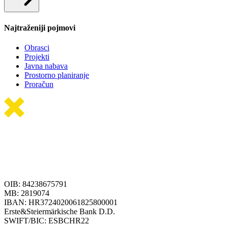
Najtraženiji pojmovi
Obrasci
Projekti
Javna nabava
Prostorno planiranje
Proračun
OIB: 84238675791
MB: 2819074
IBAN: HR3724020061825800001
Erste&Steiermärkische Bank D.D.
SWIFT/BIC: ESBCHR22