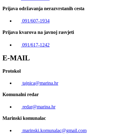
Prijava održavanja nerazvrstanih cesta
091/607-1934
Prijava kvarova na javnoj rasvjeti
091/617-1242
E-MAIL
Protokol
tajnica@marina.hr
Komunalni redar
redar@marina.hr
Marinski komunalac
marinski.komunalac@gmail.com