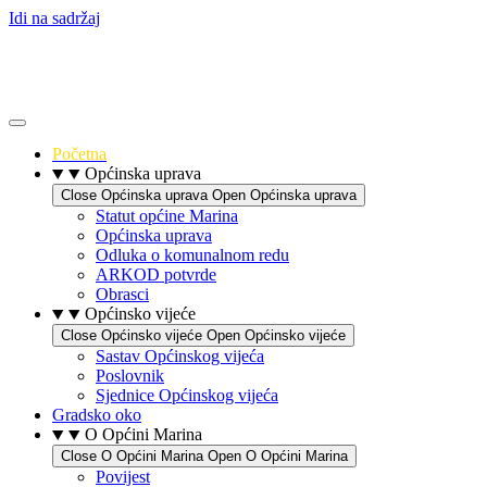
Idi na sadržaj
Početna
Općinska uprava
Close Općinska uprava
Open Općinska uprava
Statut općine Marina
Općinska uprava
Odluka o komunalnom redu
ARKOD potvrde
Obrasci
Općinsko vijeće
Close Općinsko vijeće
Open Općinsko vijeće
Sastav Općinskog vijeća
Poslovnik
Sjednice Općinskog vijeća
Gradsko oko
O Općini Marina
Close O Općini Marina
Open O Općini Marina
Povijest