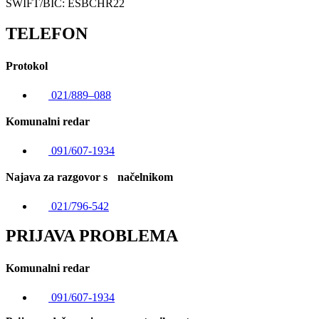
SWIFT/BIC: ESBCHR22
TELEFON
Protokol
021/889–088
Komunalni redar
091/607-1934
Najava za razgovor s načelnikom
021/796-542
PRIJAVA PROBLEMA
Komunalni redar
091/607-1934