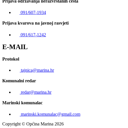
Prijava održavanja nerazvrstanih cesta
091/607-1934
Prijava kvarova na javnoj rasvjeti
091/617-1242
E-MAIL
Protokol
tajnica@marina.hr
Komunalni redar
redar@marina.hr
Marinski komunalac
marinski.komunalac@gmail.com
Copyright © Općina Marina 2026