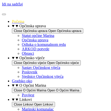
Idi na sadržaj
Početna
Općinska uprava
Close Općinska uprava
Open Općinska uprava
Statut općine Marina
Općinska uprava
Odluka o komunalnom redu
ARKOD potvrde
Obrasci
Općinsko vijeće
Close Općinsko vijeće
Open Općinsko vijeće
Sastav Općinskog vijeća
Poslovnik
Sjednice Općinskog vijeća
Gradsko oko
O Općini Marina
Close O Općini Marina
Open O Općini Marina
Povijest
Linkovi
Close Linkovi
Open Linkovi
Marinski komunalac