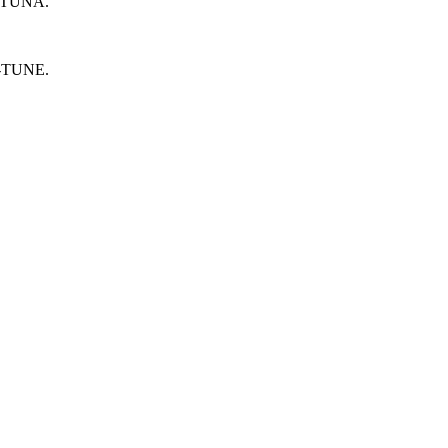
– TUNA.
K-TUNE.