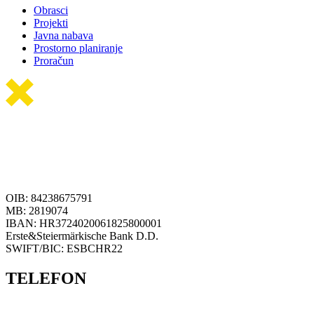
Obrasci
Projekti
Javna nabava
Prostorno planiranje
Proračun
OIB: 84238675791
MB: 2819074
IBAN: HR3724020061825800001
Erste&Steiermärkische Bank D.D.
SWIFT/BIC: ESBCHR22
TELEFON