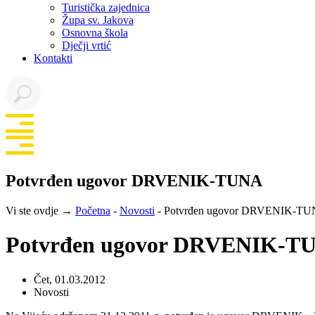
Turistička zajednica
Župa sv. Jakova
Osnovna škola
Dječji vrtić
Kontakti
Potvrđen ugovor DRVENIK-TUNA
Vi ste ovdje →
Početna
-
Novosti
-
Potvrđen ugovor DRVENIK-T
Potvrđen ugovor DRVENIK-T
Čet, 01.03.2012
Novosti