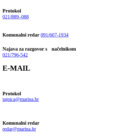
Protokol
021/889–088
Komunalni redar
091/607-1934
Najava za razgovor s načelnikom
021/796-542
E-MAIL
Protokol
tajnica@marina.hr
Komunalni redar
redar@marina.hr