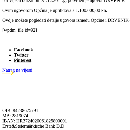
Na Vijeću održanom 31.12.2011.g. potvrđen je ugovor DRVENIK 
Ovim ugovorom Općina je uprihdovala 1.100.000,00 kn.
Ovdje možete pogledati detalje ugovora između Općine i DRVENI
[wpdm_file id=92]
Facebook
Twitter
Pinterest
Natrag na vijesti
OIB: 84238675791
MB: 2819074
IBAN: HR3724020061825800001
Erste&Steiermärkische Bank D.D.