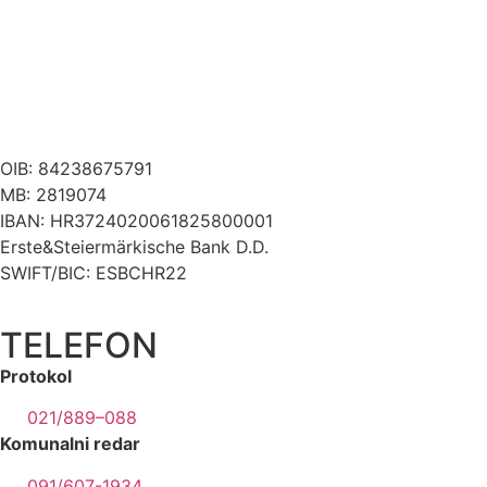
OIB: 84238675791
MB: 2819074
IBAN: HR3724020061825800001
Erste&Steiermärkische Bank D.D.
SWIFT/BIC: ESBCHR22
TELEFON
Protokol
021/889–088
Komunalni redar
091/607-1934