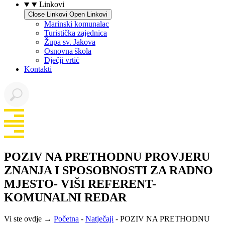
Linkovi
Close Linkovi
Open Linkovi
Marinski komunalac
Turistička zajednica
Župa sv. Jakova
Osnovna škola
Dječji vrtić
Kontakti
POZIV NA PRETHODNU PROVJERU
ZNANJA I SPOSOBNOSTI ZA RADNO
MJESTO- VIŠI REFERENT-
KOMUNALNI REDAR
Vi ste ovdje →
Početna
-
Natječaji
-
POZIV NA PRETHODNU