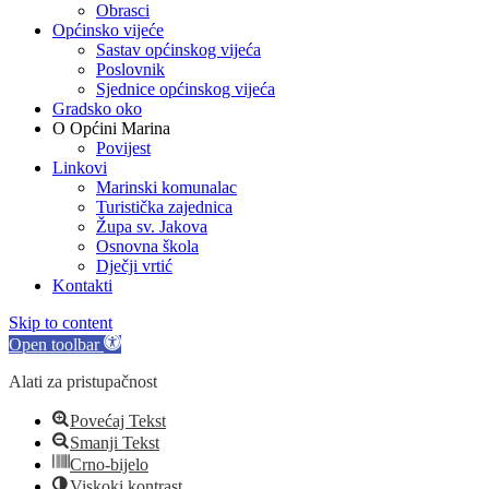
Obrasci
Općinsko vijeće
Sastav općinskog vijeća
Poslovnik
Sjednice općinskog vijeća
Gradsko oko
O Općini Marina
Povijest
Linkovi
Marinski komunalac
Turistička zajednica
Župa sv. Jakova
Osnovna škola
Dječji vrtić
Kontakti
Skip to content
Open toolbar
Alati za pristupačnost
Povećaj Tekst
Smanji Tekst
Crno-bijelo
Viskoki kontrast