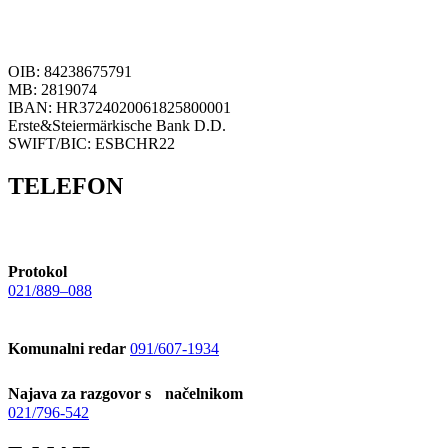
OIB: 84238675791
MB: 2819074
IBAN: HR3724020061825800001
Erste&Steiermärkische Bank D.D.
SWIFT/BIC: ESBCHR22
TELEFON
Protokol
021/889–088
Komunalni redar
091/607-1934
Najava za razgovor s načelnikom
021/796-542