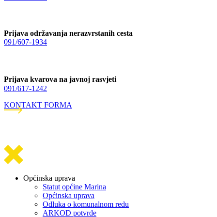
Prijava održavanja nerazvrstanih cesta
091/607-1934
Prijava kvarova na javnoj rasvjeti
091/617-1242
KONTAKT FORMA
Općinska uprava
Statut općine Marina
Općinska uprava
Odluka o komunalnom redu
ARKOD potvrde