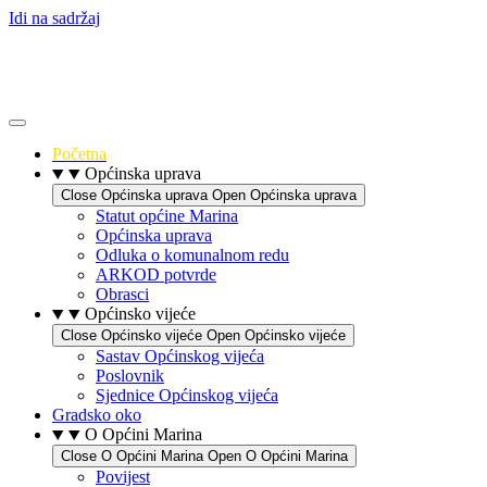
Idi na sadržaj
Početna
Općinska uprava
Close Općinska uprava
Open Općinska uprava
Statut općine Marina
Općinska uprava
Odluka o komunalnom redu
ARKOD potvrde
Obrasci
Općinsko vijeće
Close Općinsko vijeće
Open Općinsko vijeće
Sastav Općinskog vijeća
Poslovnik
Sjednice Općinskog vijeća
Gradsko oko
O Općini Marina
Close O Općini Marina
Open O Općini Marina
Povijest