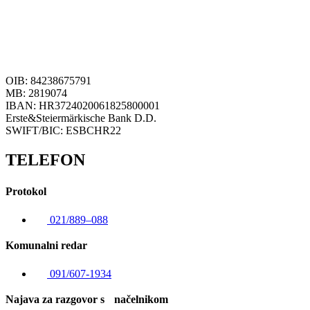
OIB: 84238675791
MB: 2819074
IBAN: HR3724020061825800001
Erste&Steiermärkische Bank D.D.
SWIFT/BIC: ESBCHR22
TELEFON
Protokol
021/889–088
Komunalni redar
091/607-1934
Najava za razgovor s načelnikom