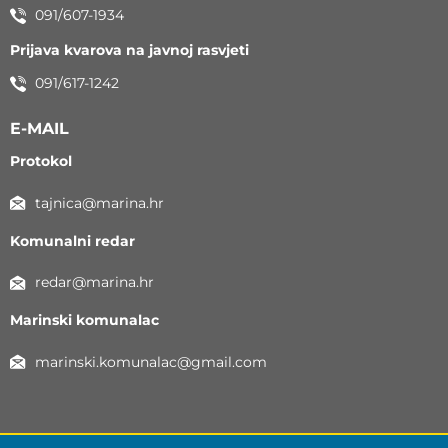
091/607-1934
Prijava kvarova na javnoj rasvjeti
091/617-1242
E-MAIL
Protokol
tajnica@marina.hr
Komunalni redar
redar@marina.hr
Marinski komunalac
marinski.komunalac@gmail.com