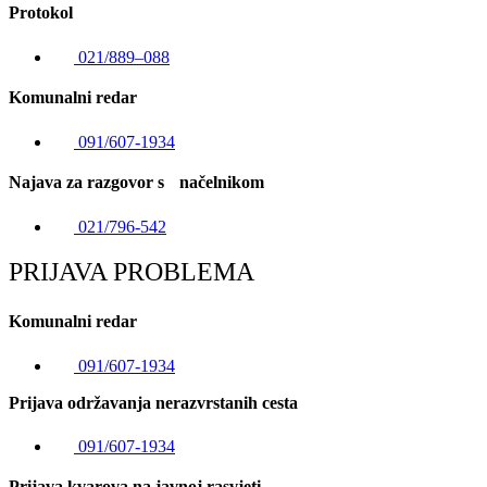
Protokol
021/889–088
Komunalni redar
091/607-1934
Najava za razgovor s načelnikom
021/796-542
PRIJAVA PROBLEMA
Komunalni redar
091/607-1934
Prijava održavanja nerazvrstanih cesta
091/607-1934
Prijava kvarova na javnoj rasvjeti