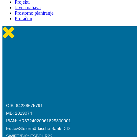
Projekti
Javna nabava
Prostorno planiranje
Proračun
OIB: 84238675791
MB: 2819074
IBAN: HR3724020061825800001
Erste&Steiermärkische Bank D.D.
SWIFT/BIC: ESBCHR22