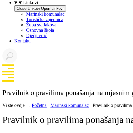
Linkovi
Close Linkovi
Open Linkovi
Marinski komunalac
Turistička zajednica
Župa sv. Jakova
Osnovna škola
Dječji vrtić
Kontakti
Pravilnik o pravilima ponašanja na mjesnim
Vi ste ovdje →
Početna
-
Marinski komunalac
-
Pravilnik o pravilim
Pravilnik o pravilima ponašanja 