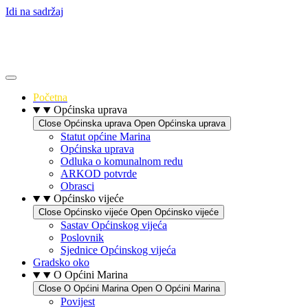
Idi na sadržaj
Početna
Općinska uprava
Close Općinska uprava
Open Općinska uprava
Statut općine Marina
Općinska uprava
Odluka o komunalnom redu
ARKOD potvrde
Obrasci
Općinsko vijeće
Close Općinsko vijeće
Open Općinsko vijeće
Sastav Općinskog vijeća
Poslovnik
Sjednice Općinskog vijeća
Gradsko oko
O Općini Marina
Close O Općini Marina
Open O Općini Marina
Povijest