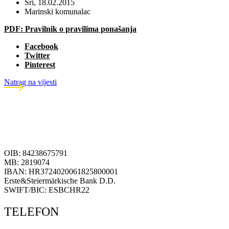
Sri, 18.02.2015
Marinski komunalac
PDF: Pravilnik o pravilima ponašanja
Facebook
Twitter
Pinterest
Natrag na vijesti
OIB: 84238675791
MB: 2819074
IBAN: HR3724020061825800001
Erste&Steiermärkische Bank D.D.
SWIFT/BIC: ESBCHR22
TELEFON