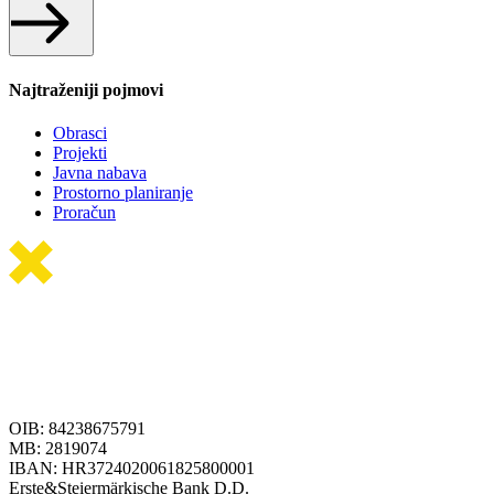
Najtraženiji pojmovi
Obrasci
Projekti
Javna nabava
Prostorno planiranje
Proračun
OIB: 84238675791
MB: 2819074
IBAN: HR3724020061825800001
Erste&Steiermärkische Bank D.D.