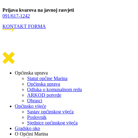
Prijava kvarova na javnoj rasvjeti
091/617-1242
KONTAKT FORMA
Općinska uprava
Statut općine Marina
Općinska uprava
Odluka o komunalnom redu
ARKOD potvrde
Obrasci
Općinsko vijeće
Sastav općinskog vijeća
Poslovnik
Sjednice općinskog vijeća
Gradsko oko
O Općini Marina