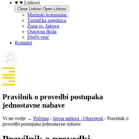
Linkovi
Close Linkovi
Open Linkovi
Marinski komunalac
Turistička zajednica
Župa sv. Jakova
Osnovna škola
Dječji vrtić
Kontakti
Pravilnik o provedbi postupaka
jednostavne nabave
Vi ste ovdje →
Početna
-
Javna nabava - Obavijesti
-
Pravilnik o
provedbi postupaka jednostavne nabave