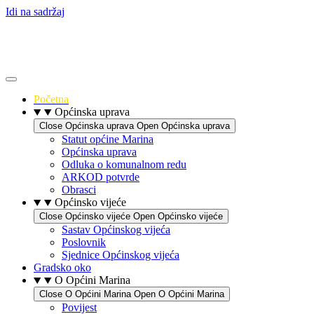
Idi na sadržaj
Početna
Općinska uprava
Close Općinska uprava
Open Općinska uprava
Statut općine Marina
Općinska uprava
Odluka o komunalnom redu
ARKOD potvrde
Obrasci
Općinsko vijeće
Close Općinsko vijeće
Open Općinsko vijeće
Sastav Općinskog vijeća
Poslovnik
Sjednice Općinskog vijeća
Gradsko oko
O Općini Marina
Close O Općini Marina
Open O Općini Marina
Povijest