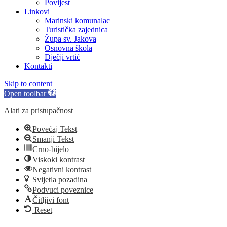
Povijest
Linkovi
Marinski komunalac
Turistička zajednica
Župa sv. Jakova
Osnovna škola
Dječji vrtić
Kontakti
Skip to content
Open toolbar
Alati za pristupačnost
Povećaj Tekst
Smanji Tekst
Crno-bijelo
Viskoki kontrast
Negativni kontrast
Svijetla pozadina
Podvuci poveznice
Čitljivi font
Reset