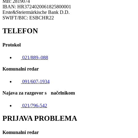
MB: 2819074
IBAN: HR3724020061825800001
Erste&Steiermärkische Bank D.D.
SWIFT/BIC: ESBCHR22
TELEFON
Protokol
021/889–088
Komunalni redar
091/607-1934
Najava za razgovor s načelnikom
021/796-542
PRIJAVA PROBLEMA
Komunalni redar