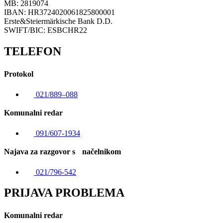
MB: 2819074
IBAN: HR3724020061825800001
Erste&Steiermärkische Bank D.D.
SWIFT/BIC: ESBCHR22
TELEFON
Protokol
021/889–088
Komunalni redar
091/607-1934
Najava za razgovor s načelnikom
021/796-542
PRIJAVA PROBLEMA
Komunalni redar