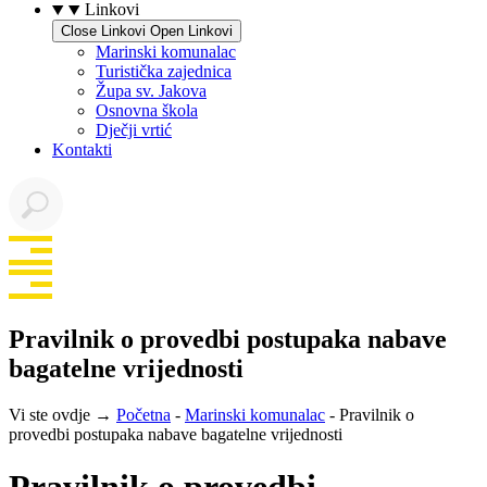
Linkovi
Close Linkovi
Open Linkovi
Marinski komunalac
Turistička zajednica
Župa sv. Jakova
Osnovna škola
Dječji vrtić
Kontakti
Pravilnik o provedbi postupaka nabave
bagatelne vrijednosti
Vi ste ovdje →
Početna
-
Marinski komunalac
-
Pravilnik o
provedbi postupaka nabave bagatelne vrijednosti