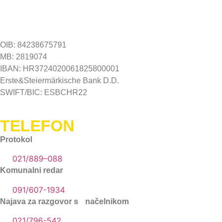
OIB: 84238675791
MB: 2819074
IBAN: HR3724020061825800001
Erste&Steiermärkische Bank D.D.
SWIFT/BIC: ESBCHR22
TELEFON
Protokol
021/889–088
Komunalni redar
091/607-1934
Najava za razgovor s načelnikom
021/796-542