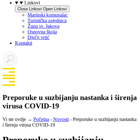
Linkovi
Close Linkovi
Open Linkovi
Marinski komunalac
Turistička zajednica
Župa sv. Jakova
Osnovna škola
Dječji vrtić
Kontakti
Preporuke u suzbijanju nastanka i širenja
virusa COVID-19
Vi ste ovdje →
Početna
-
Novosti
-
Preporuke u suzbijanju nastanka
i širenja virusa COVID-19