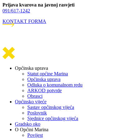
Prijava kvarova na javnoj rasvjeti
091/617-1242
KONTAKT FORMA
Općinska uprava
Statut općine Marina
Općinska uprava
Odluka o komunalnom redu
ARKOD potvrde
Obrasci
Općinsko vijeće
Sastav općinskog vijeća
Poslovnik
Sjednice općinskog vijeća
Gradsko oko
O Općini Marina
Povijest