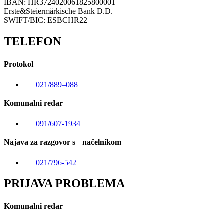
IBAN: HR3724020061825800001
Erste&Steiermärkische Bank D.D.
SWIFT/BIC: ESBCHR22
TELEFON
Protokol
021/889–088
Komunalni redar
091/607-1934
Najava za razgovor s načelnikom
021/796-542
PRIJAVA PROBLEMA
Komunalni redar