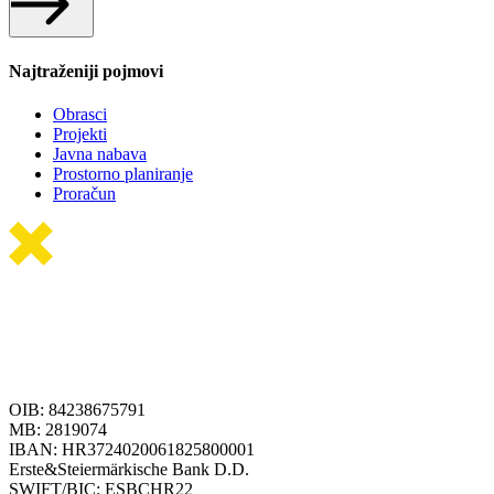
Najtraženiji pojmovi
Obrasci
Projekti
Javna nabava
Prostorno planiranje
Proračun
OIB: 84238675791
MB: 2819074
IBAN: HR3724020061825800001
Erste&Steiermärkische Bank D.D.
SWIFT/BIC: ESBCHR22