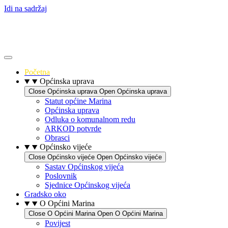
Idi na sadržaj
Početna
Općinska uprava
Close Općinska uprava
Open Općinska uprava
Statut općine Marina
Općinska uprava
Odluka o komunalnom redu
ARKOD potvrde
Obrasci
Općinsko vijeće
Close Općinsko vijeće
Open Općinsko vijeće
Sastav Općinskog vijeća
Poslovnik
Sjednice Općinskog vijeća
Gradsko oko
O Općini Marina
Close O Općini Marina
Open O Općini Marina
Povijest