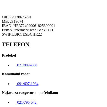
OIB: 84238675791
MB: 2819074
IBAN: HR3724020061825800001
Erste&Steiermärkische Bank D.D.
SWIFT/BIC: ESBCHR22
TELEFON
Protokol
021/889–088
Komunalni redar
091/607-1934
Najava za razgovor s načelnikom
021/796-542