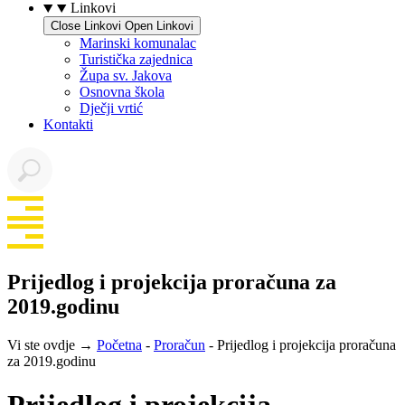
Linkovi
Close Linkovi
Open Linkovi
Marinski komunalac
Turistička zajednica
Župa sv. Jakova
Osnovna škola
Dječji vrtić
Kontakti
Prijedlog i projekcija proračuna za
2019.godinu
Vi ste ovdje →
Početna
-
Proračun
-
Prijedlog i projekcija proračuna
za 2019.godinu