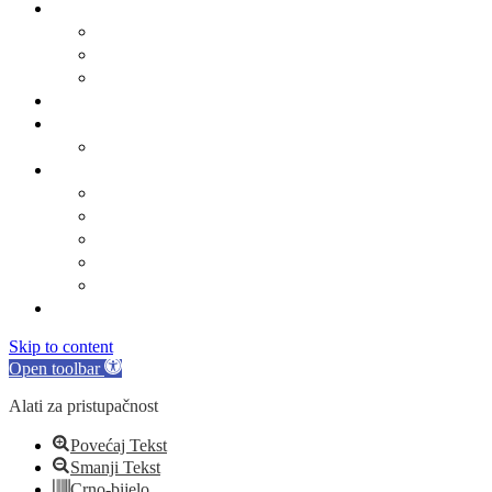
Općinsko vijeće
Sastav općinskog vijeća
Poslovnik
Sjednice općinskog vijeća
Gradsko oko
O Općini Marina
Povijest
Linkovi
Marinski komunalac
Turistička zajednica
Župa sv. Jakova
Osnovna škola
Dječji vrtić
Kontakti
Skip to content
Open toolbar
Alati za pristupačnost
Povećaj Tekst
Smanji Tekst
Crno-bijelo