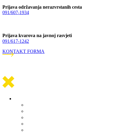
Prijava održavanja nerazvrstanih cesta
091/607-1934
Prijava kvarova na javnoj rasvjeti
091/617-1242
KONTAKT FORMA
Općinska uprava
Statut općine Marina
Općinska uprava
Odluka o komunalnom redu
ARKOD potvrde
Obrasci