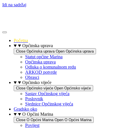
Idi na sadržaj
Početna
Općinska uprava
Close Općinska uprava
Open Općinska uprava
Statut općine Marina
Općinska uprava
Odluka o komunalnom redu
ARKOD potvrde
Obrasci
Općinsko vijeće
Close Općinsko vijeće
Open Općinsko vijeće
Sastav Općinskog vijeća
Poslovnik
Sjednice Općinskog vijeća
Gradsko oko
O Općini Marina
Close O Općini Marina
Open O Općini Marina
Povijest